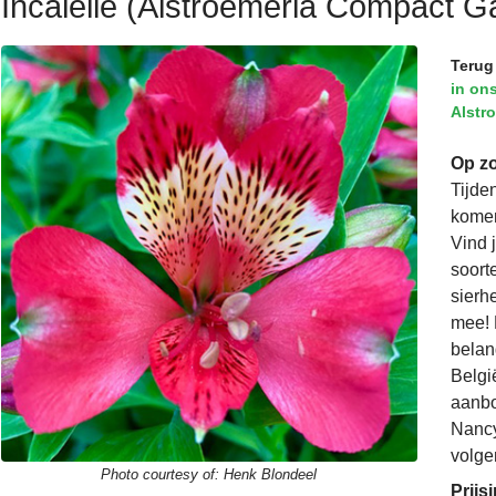
Incalelie (Alstroemeria Compact G
Terug
in on
Alstro
Op zo
Tijde
komen
Vind 
soorte
sierh
mee! 
belan
Belgi
aanbo
Nancy
volge
Photo courtesy of:
Henk Blondeel
Prijs