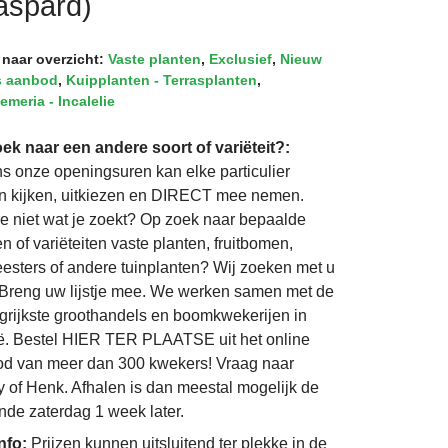
aspard)
 naar overzicht:
Vaste planten
,
Exclusief
,
Nieuw
s aanbod
,
Kuipplanten - Terrasplanten
,
emeria - Incalelie
ek naar een andere soort of variëteit?:
ns onze openingsuren kan elke particulier
 kijken, uitkiezen en DIRECT mee nemen.
je niet wat je zoekt? Op zoek naar bepaalde
n of variëteiten vaste planten, fruitbomen,
eesters of andere tuinplanten? Wij zoeken met u
Breng uw lijstje mee. We werken samen met de
grijkste groothandels en boomkwekerijen in
ë. Bestel HIER TER PLAATSE uit het online
d van meer dan 300 kwekers! Vraag naar
 of Henk. Afhalen is dan meestal mogelijk de
nde zaterdag 1 week later.
info:
Prijzen kunnen uitsluitend ter plekke in de