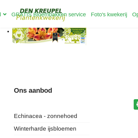
d
GRATIS Bloembakken service
Foto's kwekerij
Op
Ons aanbod
Echinacea - zonnehoed
Winterharde ijsbloemen