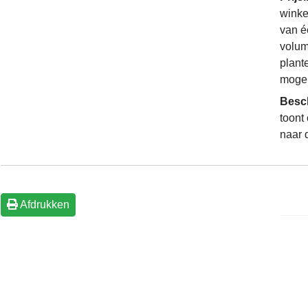
winke
van é
volum
plant
mogel
Besc
toont
naar 
Afdrukken