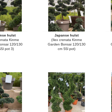
nse hulst
Japanse hulst
renata Kinme
(Ilex crenata Kinme
onsai 120/130
Garden Bonsai 120/130
5l pot 3)
cm 55l pot)