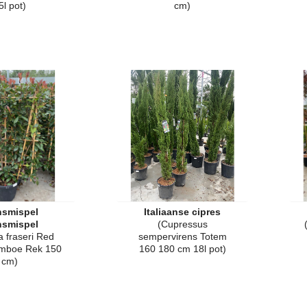
5l pot)
cm)
nsmispel
Italiaanse cipres
nsmispel
(Cupressus
a fraseri Red
sempervirens Totem
mboe Rek 150
160 180 cm 18l pot)
cm)