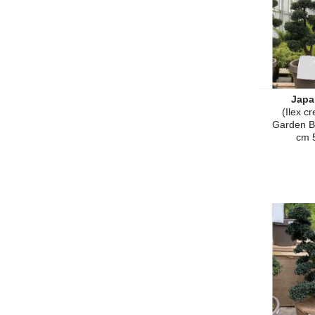
Japa
(Ilex c
Garden B
cm 5