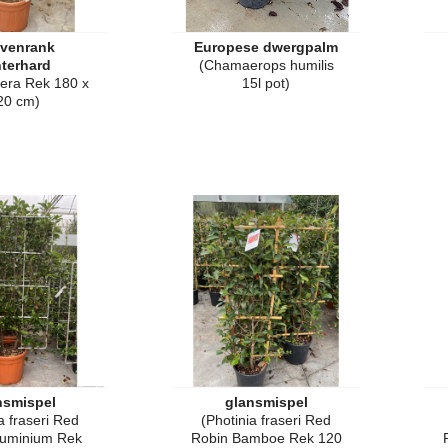
ivenrank
Europese dwergpalm
terhard
(Chamaerops humilis
ifera Rek 180 x
15l pot)
20 cm)
nsmispel
glansmispel
a fraseri Red
(Photinia fraseri Red
luminium Rek
Robin Bamboe Rek 120