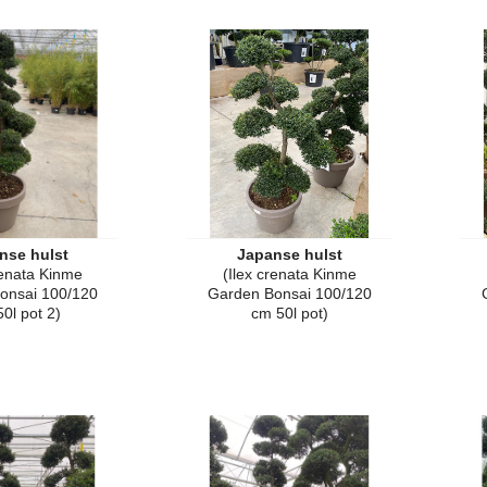
nse hulst
Japanse hulst
renata Kinme
(Ilex crenata Kinme
onsai 100/120
Garden Bonsai 100/120
0l pot 2)
cm 50l pot)