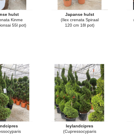
nse hulst
Japanse hulst
renata Kinme
(Ilex crenata Spiraal
onsai 55l pot)
120 cm 18l pot)
andcipres
leylandcipres
essocyparis
(Cupressocyparis