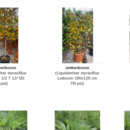
berboom
amberboom
bar styraciflua
(Liquidambar styraciflua
1/2 T 12/ 55l
Leiboom 180x120 cm
pot)
70l pot)