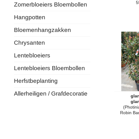
5
Zomerbloeiers Bloembollen
Hangpotten
Bloemenhangzakken
Chrysanten
Lentebloeiers
Lentebloeiers Bloembollen
Herfstbeplanting
Allerheiligen / Grafdecoratie
gla
gla
(Photini
Robin Ba