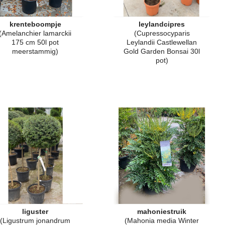
krenteboompje
leylandcipres
(Amelanchier lamarckii
(Cupressocyparis
175 cm 50l pot
Leylandii Castlewellan
meerstammig)
Gold Garden Bonsai 30l
pot)
liguster
mahoniestruik
(Ligustrum jonandrum
(Mahonia media Winter