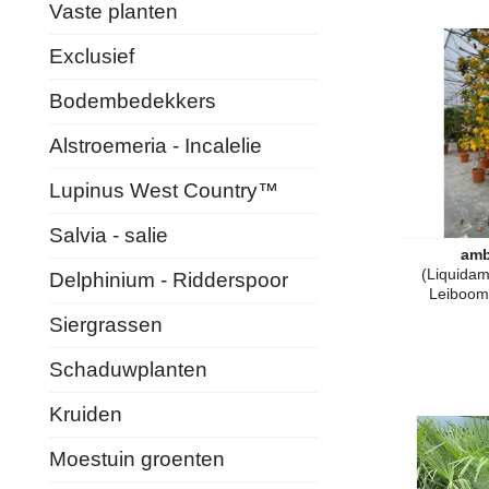
Vaste planten
Exclusief
Bodembedekkers
Alstroemeria - Incalelie
Lupinus West Country™
Salvia - salie
am
(Liquidam
Delphinium - Ridderspoor
Leiboom 
Siergrassen
Schaduwplanten
Kruiden
Moestuin groenten