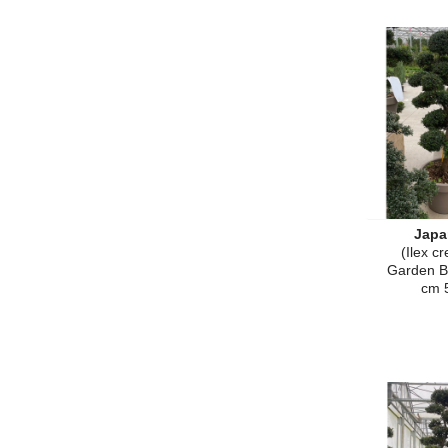
Japa
(Ilex c
Garden B
cm 5