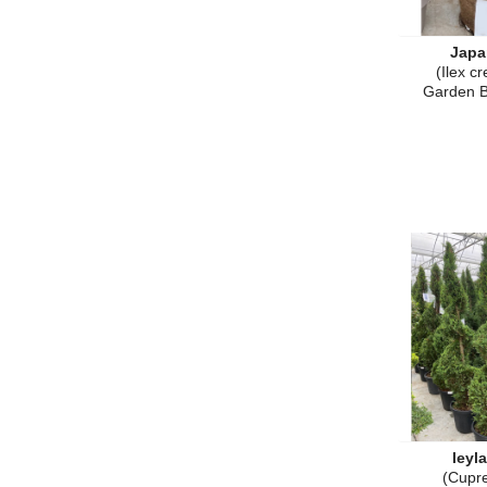
Japa
(Ilex c
Garden B
leyl
(Cupr