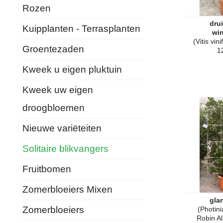
Rozen
dru
Kuipplanten - Terrasplanten
win
(Vitis vin
Groentezaden
1
Kweek u eigen pluktuin
Kweek uw eigen
droogbloemen
Nieuwe variëteiten
Solitaire blikvangers
Fruitbomen
Zomerbloeiers Mixen
gla
Zomerbloeiers
(Photini
Robin A