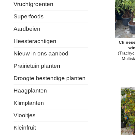
Vruchtgroenten
Superfoods
Aardbeien
Heesterachtigen
Chinese
win
Nieuw in ons aanbod
(Trachyc
Multis
Prairietuin planten
Droogte bestendige planten
Haagplanten
Klimplanten
Viooltjes
Kleinfruit