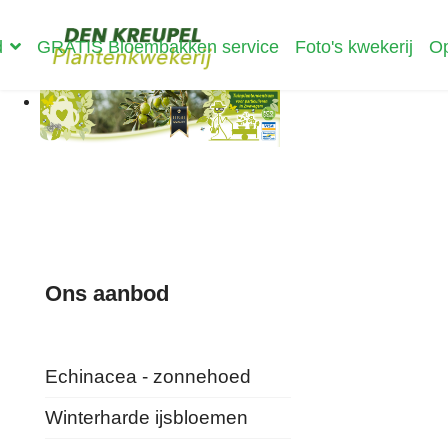
d
GRATIS Bloembakken service
Foto's kwekerij
Op
Ons aanbod
Echinacea - zonnehoed
Winterharde ijsbloemen