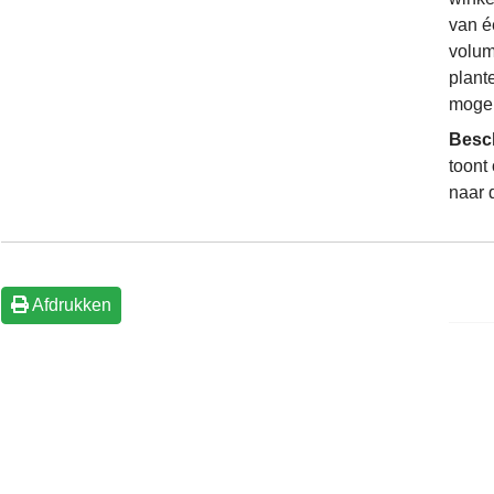
van é
volum
plant
mogel
Besc
toont
naar 
Afdrukken