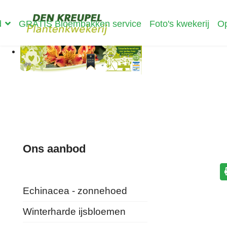
d
GRATIS Bloembakken service
Foto's kwekerij
Op
Ons aanbod
Echinacea - zonnehoed
Winterharde ijsbloemen