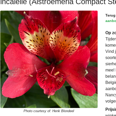
incalelie (Alstroemeria Compact Ste
Terug
aanb
Op zo
Tijde
komen
Vind 
soorte
sierh
mee! 
belan
Belgi
aanbo
Nancy
volge
Prijs
Photo courtesy of:
Henk Blondeel
winke