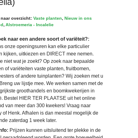
lla)
 naar overzicht:
Vaste planten
,
Nieuw in ons
od
,
Alstroemeria - Incalelie
ek naar een andere soort of variëteit?:
ns onze openingsuren kan elke particulier
 kijken, uitkiezen en DIRECT mee nemen.
je niet wat je zoekt? Op zoek naar bepaalde
n of variëteiten vaste planten, fruitbomen,
eesters of andere tuinplanten? Wij zoeken met u
Breng uw lijstje mee. We werken samen met de
grijkste groothandels en boomkwekerijen in
ë. Bestel HIER TER PLAATSE uit het online
d van meer dan 300 kwekers! Vraag naar
 of Henk. Afhalen is dan meestal mogelijk de
nde zaterdag 1 week later.
info:
Prijzen kunnen uitsluitend ter plekke in de
l geraadpleegd worden. Een grote hoeveelheid