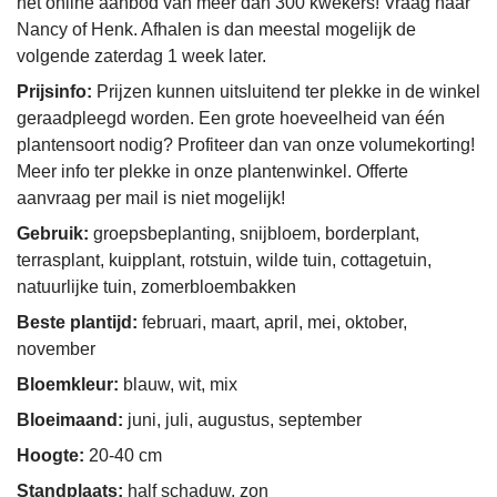
het online aanbod van meer dan 300 kwekers! Vraag naar
Nancy of Henk. Afhalen is dan meestal mogelijk de
volgende zaterdag 1 week later.
Prijsinfo:
Prijzen kunnen uitsluitend ter plekke in de winkel
geraadpleegd worden. Een grote hoeveelheid van één
plantensoort nodig? Profiteer dan van onze volumekorting!
Meer info ter plekke in onze plantenwinkel. Offerte
aanvraag per mail is niet mogelijk!
Gebruik:
groepsbeplanting, snijbloem, borderplant,
terrasplant, kuipplant, rotstuin, wilde tuin, cottagetuin,
natuurlijke tuin, zomerbloembakken
Beste plantijd:
februari, maart, april, mei, oktober,
november
Bloemkleur:
blauw, wit, mix
Bloeimaand:
juni, juli, augustus, september
Hoogte:
20-40 cm
Standplaats:
half schaduw, zon