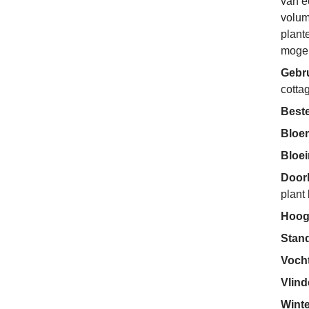
van é
volum
plant
mogel
Gebr
cotta
Beste
Bloe
Bloe
Door
plant
Hoog
Stan
Voch
Vlin
Wint