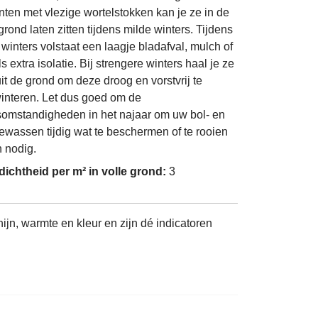
anten met vlezige wortelstokken kan je ze in de
grond laten zitten tijdens milde winters. Tijdens
 winters volstaat een laagje bladafval, mulch of
ls extra isolatie. Bij strengere winters haal je ze
uit de grond om deze droog en vorstvrij te
interen. Let dus goed om de
omstandigheden in het najaar om uw bol- en
ewassen tijdig wat te beschermen of te rooien
n nodig.
dichtheid per m² in volle grond:
3
jn, warmte en kleur en zijn dé indicatoren