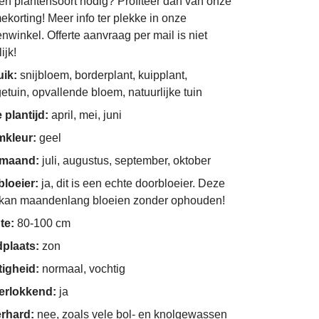
én plantensoort nodig? Profiteer dan van onze
ekorting! Meer info ter plekke in onze
enwinkel. Offerte aanvraag per mail is niet
ijk!
uik:
snijbloem, borderplant, kuipplant,
getuin, opvallende bloem, natuurlijke tuin
 plantijd:
april, mei, juni
mkleur:
geel
imaand:
juli, augustus, september, oktober
bloeier:
ja, dit is een echte doorbloeier. Deze
 kan maandenlang bloeien zonder ophouden!
te:
80-100 cm
dplaats:
zon
tigheid:
normaal, vochtig
derlokkend:
ja
erhard:
nee, zoals vele bol- en knolgewassen