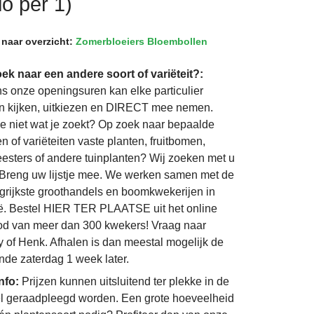
io per 1)
 naar overzicht:
Zomerbloeiers Bloembollen
ek naar een andere soort of variëteit?:
ns onze openingsuren kan elke particulier
 kijken, uitkiezen en DIRECT mee nemen.
je niet wat je zoekt? Op zoek naar bepaalde
n of variëteiten vaste planten, fruitbomen,
eesters of andere tuinplanten? Wij zoeken met u
Breng uw lijstje mee. We werken samen met de
grijkste groothandels en boomkwekerijen in
ë. Bestel HIER TER PLAATSE uit het online
d van meer dan 300 kwekers! Vraag naar
 of Henk. Afhalen is dan meestal mogelijk de
nde zaterdag 1 week later.
info:
Prijzen kunnen uitsluitend ter plekke in de
l geraadpleegd worden. Een grote hoeveelheid