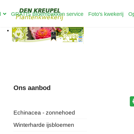
d
GRATIS Bloembakken service
Foto's kwekerij
Op
Ons aanbod
Echinacea - zonnehoed
Winterharde ijsbloemen