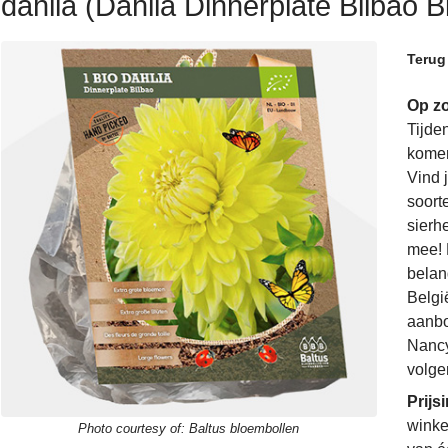
dahlia (Dahlia Dinnerplate Bilbao B
Terug
Op zo
Tijde
komen
Vind 
soorte
sierh
mee! 
belan
Belgi
aanbo
Nancy
volge
Prijs
winke
Photo courtesy of:
Baltus bloembollen