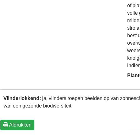
of pl
volle 
milde
stro a
best 
overw
weers
knolg
indie
Plant
Vlinderlokkend:
ja, vlinders roepen beelden op van zonneschi
van een gezonde biodiversiteit.
Afdrukken