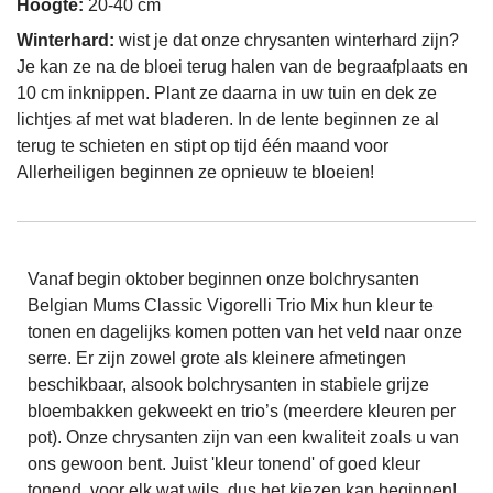
Hoogte:
20-40 cm
Winterhard:
wist je dat onze chrysanten winterhard zijn?
Je kan ze na de bloei terug halen van de begraafplaats en
10 cm inknippen. Plant ze daarna in uw tuin en dek ze
lichtjes af met wat bladeren. In de lente beginnen ze al
terug te schieten en stipt op tijd één maand voor
Allerheiligen beginnen ze opnieuw te bloeien!
Vanaf begin oktober beginnen onze bolchrysanten
Belgian Mums Classic Vigorelli Trio Mix hun kleur te
tonen en dagelijks komen potten van het veld naar onze
serre. Er zijn zowel grote als kleinere afmetingen
beschikbaar, alsook bolchrysanten in stabiele grijze
bloembakken gekweekt en trio’s (meerdere kleuren per
pot). Onze chrysanten zijn van een kwaliteit zoals u van
ons gewoon bent. Juist 'kleur tonend' of goed kleur
tonend, voor elk wat wils, dus het kiezen kan beginnen!