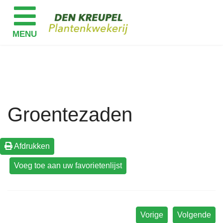
Groentezaden
Afdrukken
Vorige
Volgende