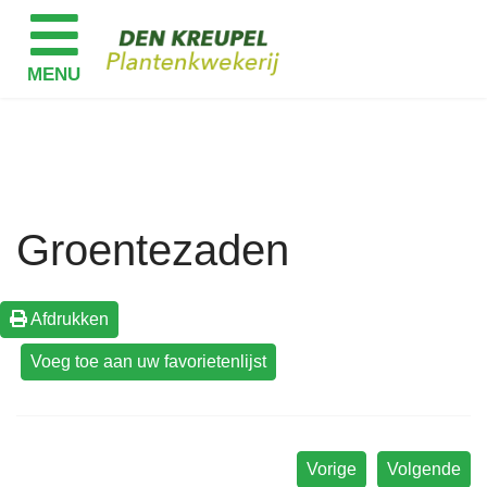
Groentezaden
Afdrukken
Vorige
Volgende