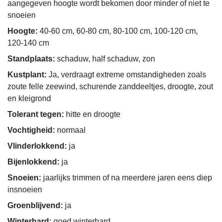
aangegeven hoogte wordt bekomen door minder of niet te
snoeien
Hoogte:
40-60 cm, 60-80 cm, 80-100 cm, 100-120 cm,
120-140 cm
Standplaats:
schaduw, half schaduw, zon
Kustplant:
Ja, verdraagt extreme omstandigheden zoals
zoute felle zeewind, schurende zanddeeltjes, droogte, zout
en kleigrond
Tolerant tegen:
hitte en droogte
Vochtigheid:
normaal
Vlinderlokkend:
ja
Bijenlokkend:
ja
Snoeien:
jaarlijks trimmen of na meerdere jaren eens diep
insnoeien
Groenblijvend:
ja
Winterhard:
goed winterhard