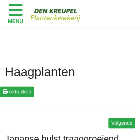
Haagplanten
Afdrukken
Volgende
Japanse hulst traaggroeiend