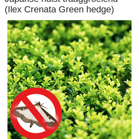
(Ilex Crenata Green hedge)