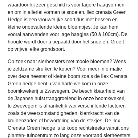
waardoor hij zeer geschikt is voor lagere haagvormen
en om in allerlei vormen te snoeien.
I
lex crenata Green
Hedge is een vrouwelijke soort dus met bessen en
kleine onopvallende kleine bloempjes. Je kan hem
vooral aanwenden voor lage haagjes (50 à 100cm). De
hoogte wordt door u bepaald door het snoeien. Groeit
op vrijwel elke grondsoort.
Op zoek naar sierheesters met mooie bloemen? Wens
je zeldzame struiken te kopen? Voor meer informatie
over deze heester of kleine boom zoals de Ilex Crenata
Green hedge bent u van harte welkom in onze
boomkwekerij te Zwevegem. De beschikbaarheid van
de Japanse hulst traaggroeiend in onze boomkwekerij
te Zwevegem is afhankelijk van verschillende factoren
zoals de weersomstandigheden, kiemkracht van de
kruidenzaden of beworteling van de stekjes. De Ilex
Crenata Green hedge is te koop rechtstreeks vanuit ons
planten- tuincentrum zo lang onze voorraad sierheesters