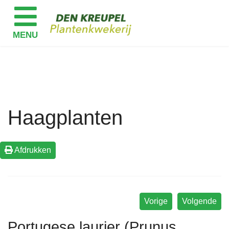
Haagplanten
Afdrukken
Vorige
Volgende
Portugese laurier (Prunus