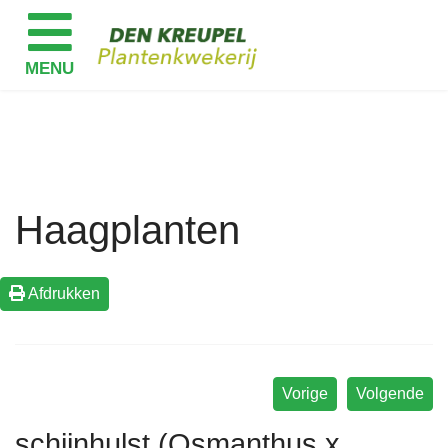
Haagplanten
Afdrukken
Vorige
Volgende
schijnhulst (Osmanthus x