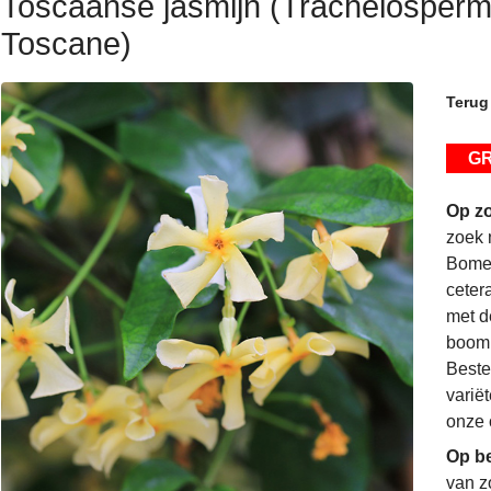
Toscaanse jasmijn (Trachelosperm
Toscane)
Terug
GR
Op zo
zoek 
Bomen
ceter
met d
boomk
Beste
varië
onze 
Op be
van z