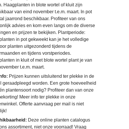
 Haagplanten in blote wortel of kluit zijn
ikbaar van eind november t.e.m. maart. In pot
al jaarrond beschikbaar. Profiteer van ons
onlijk advies en kom even langs om de diverse
ingen en prijzen te bekijken. Plantperiode:
lanten in pot gekweekt kan je het volledige
door planten uitgezonderd tijdens de
maanden en tijdens vorstperiodes.
anten in kluit of met blote wortel plant je van
november t.e.m. maart.
info:
Prijzen kunnen uitsluitend ter plekke in de
l geraadpleegd worden. Een grote hoeveelheid
én plantensoort nodig? Profiteer dan van onze
ekorting! Meer info ter plekke in onze
enwinkel. Offerte aanvraag per mail is niet
ijk!
hikbaarheid:
Deze online planten catalogus
 ons assortiment, niet onze voorraad! Vraag