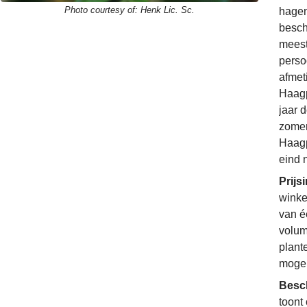
Photo courtesy of:
Henk Lic. Sc.
hagen.
besch
meest
perso
afmet
Haagp
jaar 
zomer
Haagpl
eind 
Prijs
winke
van é
volum
plant
mogel
Besc
toont