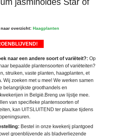
um jasminoides Star of
 naar overzicht:
Haagplanten
OENBLIJVEND!
ek naar een andere soort of variëteit?:
Op
naar bepaalde plantensoorten of variëteiten?
, struiken, vaste planten, haagplanten, et
a. Wij zoeken met u mee! We werken samen
e belangrijkste groothandels en
wekerijen in België.Breng uw lijstje mee.
llen van specifieke plantensoorten of
teiten, kan UITSLUITEND ter plaatse tijdens
openingsuren.
stelling:
Bestel in onze kwekerij plantgoed
owel groenblijvende als bladverliezende