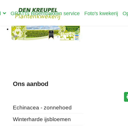
d
GRATIS Bloembakken service
Foto's kwekerij
Op
Ons aanbod
Echinacea - zonnehoed
Winterharde ijsbloemen