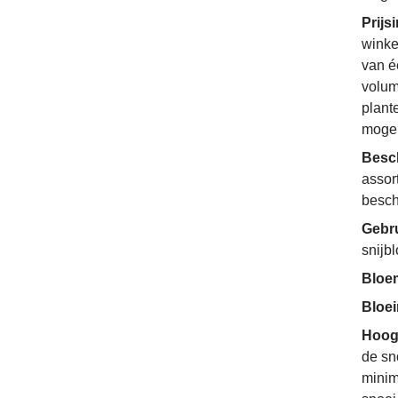
Prijs
winke
van é
volum
plant
mogel
Besc
assor
besch
Gebr
snijb
Bloe
Bloe
Hoog
de sn
minim