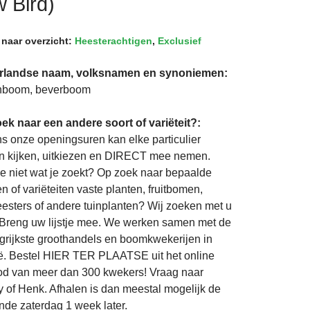
 Bird)
 naar overzicht:
Heesterachtigen
,
Exclusief
rlandse naam, volksnamen en synoniemen:
nboom, beverboom
ek naar een andere soort of variëteit?:
ns onze openingsuren kan elke particulier
 kijken, uitkiezen en DIRECT mee nemen.
je niet wat je zoekt? Op zoek naar bepaalde
n of variëteiten vaste planten, fruitbomen,
eesters of andere tuinplanten? Wij zoeken met u
Breng uw lijstje mee. We werken samen met de
grijkste groothandels en boomkwekerijen in
ë. Bestel HIER TER PLAATSE uit het online
d van meer dan 300 kwekers! Vraag naar
 of Henk. Afhalen is dan meestal mogelijk de
nde zaterdag 1 week later.