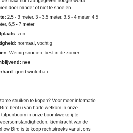
, de maximum aangegeven hoogte wordt
en door minder of niet te snoeien
te:
2,5 - 3 meter, 3 - 3,5 meter, 3,5 - 4 meter, 4,5
ter, 6,5 - 7 meter
dplaats:
zon
tigheid:
normaal, vochtig
ien:
Weinig snoeien, best in de zomer
nblijvend:
nee
erhard:
goed winterhard
ame struiken te kopen? Voor meer informatie
Bird bent u van harte welkom in onze
 tulpenboom in onze boomkwekerij te
e weersomstandigheden, kiemkracht van de
low Bird is te koop rechtstreeks vanuit ons