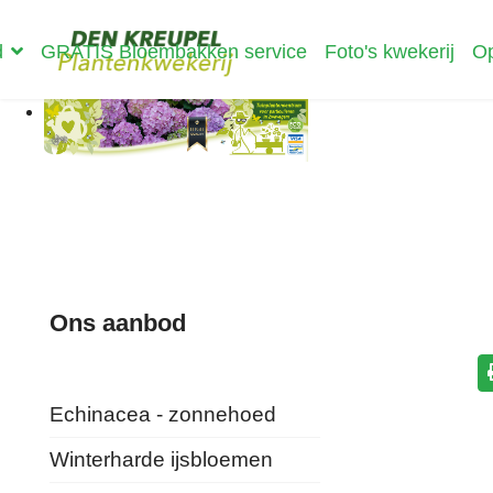
d
GRATIS Bloembakken service
Foto's kwekerij
Op
Ons aanbod
Echinacea - zonnehoed
Winterharde ijsbloemen