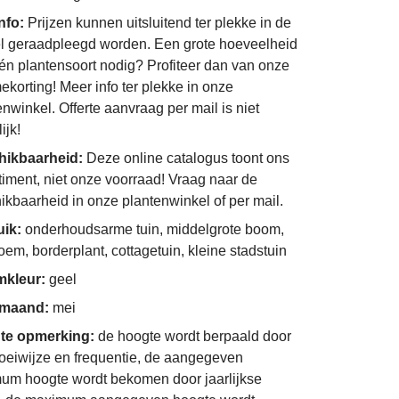
info:
Prijzen kunnen uitsluitend ter plekke in de
l geraadpleegd worden. Een grote hoeveelheid
én plantensoort nodig? Profiteer dan van onze
ekorting! Meer info ter plekke in onze
enwinkel. Offerte aanvraag per mail is niet
ijk!
hikbaarheid:
Deze online catalogus toont ons
timent, niet onze voorraad! Vraag naar de
ikbaarheid in onze plantenwinkel of per mail.
uik:
onderhoudsarme tuin, middelgrote boom,
loem, borderplant, cottagetuin, kleine stadstuin
mkleur:
geel
imaand:
mei
te opmerking:
de hoogte wordt berpaald door
oeiwijze en frequentie, de aangegeven
um hoogte wordt bekomen door jaarlijkse