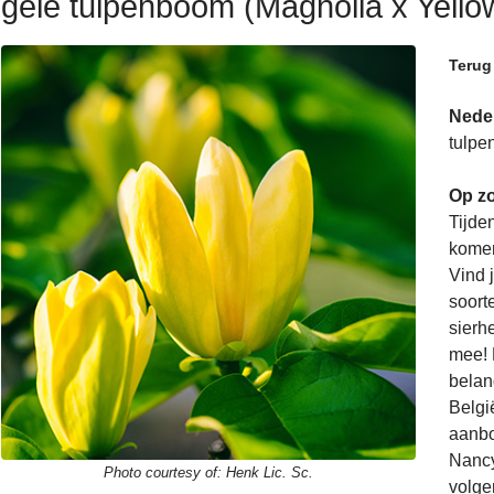
gele tulpenboom (Magnolia x Yellow
Terug
Nede
tulpe
Op zo
Tijde
komen
Vind 
soorte
sierh
mee! 
belan
Belgi
aanbo
Nancy
Photo courtesy of:
Henk Lic. Sc.
volge