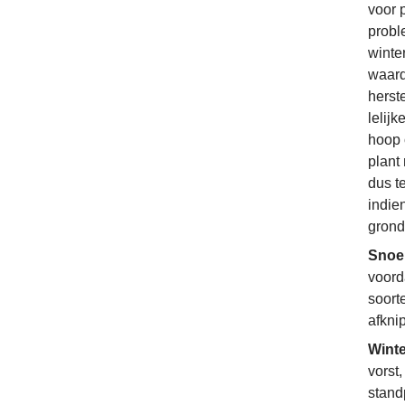
voor 
probl
winte
waard
herste
lelij
hoop o
plant
dus t
indie
grond
Snoe
voord
soorte
afkni
Wint
vorst
stand