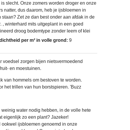
 is slecht. Onze zomers worden droger en onze
rs natter, dus daarom, heb je ijsbloemen in
n staan? Zet ze dan best onder aan afdak in de
. , winterhard mits uitgeplant in een goed
ineerd droog bodemtype zonder leem of klei
dichtheid per m² in volle grond:
9
aar voedsel zorgen bijen nietsvermoedend
fruit- en moestuinen.
lijk van hommels om bestoven te worden.
het trillen van hun borstspieren. 'Buzz
weinig water nodig hebben, in de volle hete
t eigenlijk zo een plant? Jazeker!
l ookwel ijsbloemen genoemd in onze