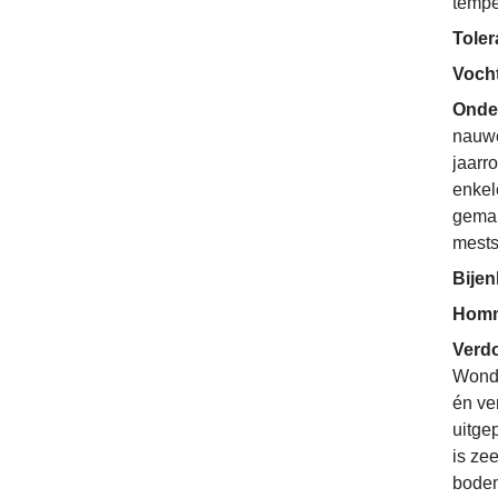
tempe
Toler
Voch
Onde
nauwe
jaarr
enkel
gemak
mests
Bije
Homm
Verdo
Wonde
én ve
uitge
is zee
bodem