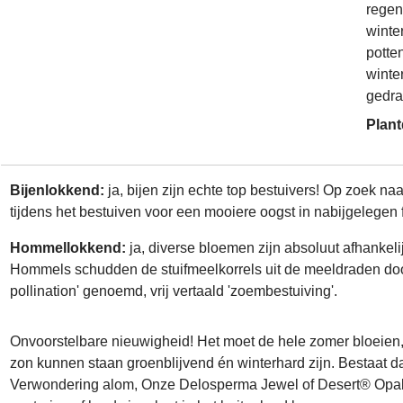
regen
winte
potte
winter
gedra
Plant
Bijenlokkend:
ja, bijen zijn echte top bestuivers! Op zoek n
tijdens het bestuiven voor een mooiere oogst in nabijgelegen 
Hommellokkend:
ja, diverse bloemen zijn absoluut afhanke
Hommels schudden de stuifmeelkorrels uit de meeldraden door 
pollination' genoemd, vrij vertaald 'zoembestuiving'.
Onvoorstelbare nieuwigheid! Het moet de hele zomer bloeien, 
zon kunnen staan groenblijvend én winterhard zijn. Bestaat da
Verwondering alom, Onze Delosperma Jewel of Desert® Opa