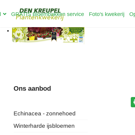
d
GRATIS Bloembakken service
Foto's kwekerij
Op
Ons aanbod
Echinacea - zonnehoed
Winterharde ijsbloemen