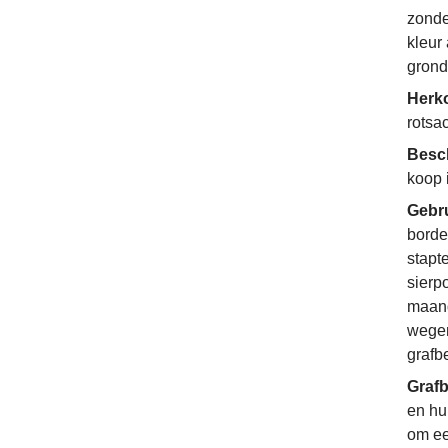
zonde
kleur
grond
Herko
rotsa
Besc
koop 
Gebr
border
stapt
sierp
maand
wegen
grafb
Grafb
en hu
om ee