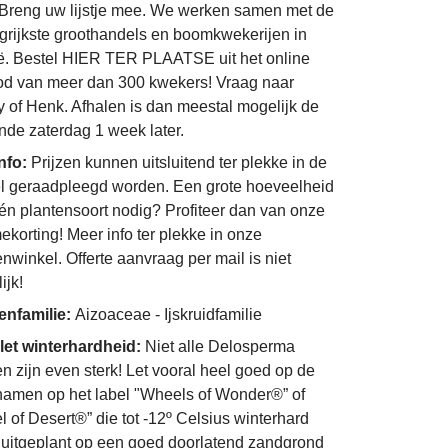
Breng uw lijstje mee. We werken samen met de
grijkste groothandels en boomkwekerijen in
ë. Bestel HIER TER PLAATSE uit het online
d van meer dan 300 kwekers! Vraag naar
 of Henk. Afhalen is dan meestal mogelijk de
nde zaterdag 1 week later.
info:
Prijzen kunnen uitsluitend ter plekke in de
l geraadpleegd worden. Een grote hoeveelheid
én plantensoort nodig? Profiteer dan van onze
ekorting! Meer info ter plekke in onze
enwinkel. Offerte aanvraag per mail is niet
ijk!
enfamilie:
Aizoaceae - Ijskruidfamilie
et winterhardheid:
Niet alle Delosperma
en zijn even sterk! Let vooral heel goed op de
namen op het label "Wheels of Wonder®” of
l of Desert®” die tot -12º Celsius winterhard
uitgeplant op een goed doorlatend zandgrond