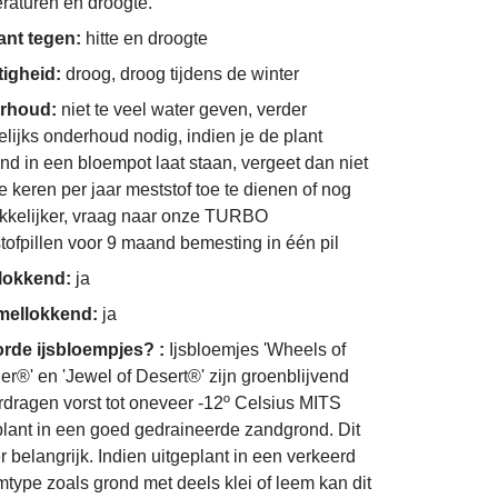
raturen en droogte.
ant tegen:
hitte en droogte
tigheid:
droog, droog tijdens de winter
rhoud:
niet te veel water geven, verder
lijks onderhoud nodig, indien je de plant
ond in een bloempot laat staan, vergeet dan niet
e keren per jaar meststof toe te dienen of nog
kelijker, vraag naar onze TURBO
tofpillen voor 9 maand bemesting in één pil
nlokkend:
ja
ellokkend:
ja
rde ijsbloempjes? :
Ijsbloemjes 'Wheels of
r®' en 'Jewel of Desert®' zijn groenblijvend
rdragen vorst tot oneveer -12º Celsius MITS
plant in een goed gedraineerde zandgrond. Dit
r belangrijk. Indien uitgeplant in een verkeerd
type zoals grond met deels klei of leem kan dit