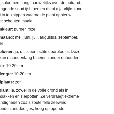
 ijsbloemen hangt nauwelijks over de potrand.
ngende soort ijsbloemen dient u jaarlijks rond
t in te knippen waarna de plant opnieuw
e scheuten maakt.
mkleur:
purper, roze
imaand:
mei, juni, juli, augustus, september,
er
bloeier:
ja, dit is een echte doorbloeier. Deze
 kan maandenlang bloeien zonder ophouden!
te:
10-20 cm
lengte:
10-20 cm
dplaats:
zon
plant:
ja, zowel in de volle grond als in
bakken en sierpotten. Ze verdraagt extreme
ndigheden zoals zoute felle zeewind,
ende zanddeeltjes, hoog oplopende