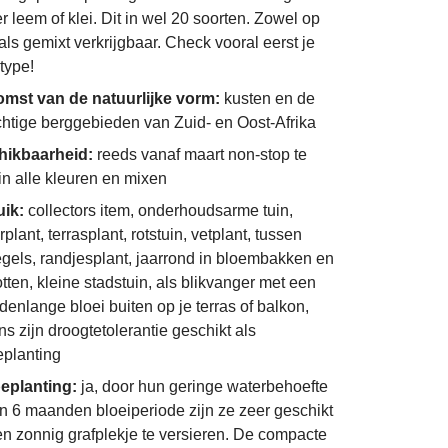
r leem of klei. Dit in wel 20 soorten. Zowel op
 als gemixt verkrijgbaar. Check vooral eerst je
type!
mst van de natuurlijke vorm:
kusten en de
chtige berggebieden van Zuid- en Oost-Afrika
hikbaarheid:
reeds vanaf maart non-stop te
in alle kleuren en mixen
uik:
collectors item, onderhoudsarme tuin,
plant, terrasplant, rotstuin, vetplant, tussen
egels, randjesplant, jaarrond in bloembakken en
otten, kleine stadstuin, als blikvanger met een
enlange bloei buiten op je terras of balkon,
s zijn droogtetolerantie geschikt als
eplanting
eplanting:
ja, door hun geringe waterbehoefte
n 6 maanden bloeiperiode zijn ze zeer geschikt
n zonnig grafplekje te versieren. De compacte