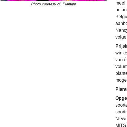
mee! 
Photo courtesy of:
Plantipp
belan
Belgi
aanbo
Nancy
volge
Prijs
winke
van é
volum
plant
mogel
Plant
Opgel
soort
soort
"Jewe
MITS 