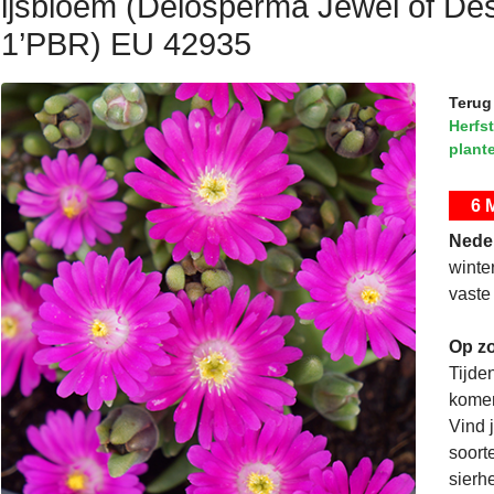
ijsbloem (Delosperma Jewel of D
1’PBR) EU 42935
Terug
Herfs
plant
6 
Nede
winter
vaste
Op zo
Tijde
komen
Vind 
soorte
sierh