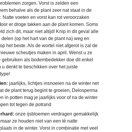
problemen zorgen. Vorst is zelden een
eem behalve als de plant zeer nat staat in de
r. Natte voeten en vorst kan rot veroorzaken
oor er droge takken aan de plant komen. Soms
ld zich dit, maar niet altijd! Knip in dit geval alle
ke delen (op het hart van de plant na) weg en
p het beste. Als de wortel niet afgerot is zal de
 nieuwe scheutjes maken in april. Wenst u ze
e gebruiken als bodembedekker doe dit enkel
n u denkt te beschikken over het juiste
type!
ien:
jaarlijks, lichtjes insnoeien na de winter net
at de plant terug begint te groeien, Delosperma
n in potten mag je jaarlijks voor of na de winter
ppen tot tegen de potrand
erhard:
onze ijsbloemen verdragen gemakkelijk
, maar ze houden niet van een té natte
plaats in de winter. Vorst in combinatie met veel