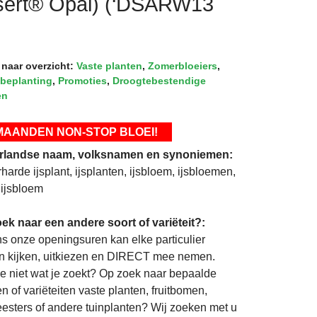
esert® Opal) (‘DSARW13
 naar overzicht:
Vaste planten
,
Zomerbloeiers
,
tbeplanting
,
Promoties
,
Droogtebestendige
en
MAANDEN NON-STOP BLOEI!
rlandse naam, volksnamen en synoniemen:
harde ijsplant, ijsplanten, ijsbloem, ijsbloemen,
 ijsbloem
ek naar een andere soort of variëteit?:
ns onze openingsuren kan elke particulier
 kijken, uitkiezen en DIRECT mee nemen.
je niet wat je zoekt? Op zoek naar bepaalde
n of variëteiten vaste planten, fruitbomen,
eesters of andere tuinplanten? Wij zoeken met u