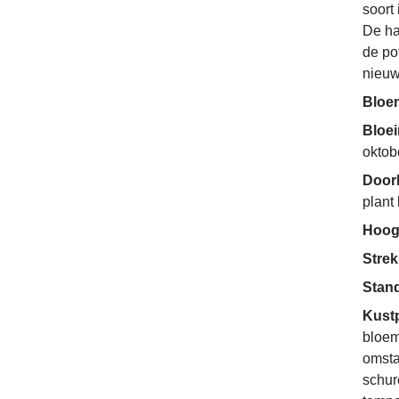
soort
De ha
de po
nieuw
Bloe
Bloe
oktob
Door
plant
Hoog
Strek
Stan
Kust
bloem
omsta
schur