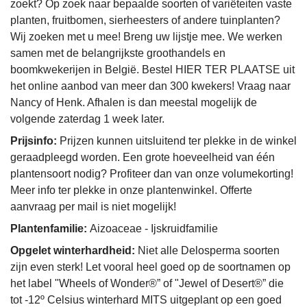
zoekt? Op zoek naar bepaalde soorten of variëteiten vaste
planten, fruitbomen, sierheesters of andere tuinplanten?
Wij zoeken met u mee! Breng uw lijstje mee. We werken
samen met de belangrijkste groothandels en
boomkwekerijen in België. Bestel HIER TER PLAATSE uit
het online aanbod van meer dan 300 kwekers! Vraag naar
Nancy of Henk. Afhalen is dan meestal mogelijk de
volgende zaterdag 1 week later.
Prijsinfo:
Prijzen kunnen uitsluitend ter plekke in de winkel
geraadpleegd worden. Een grote hoeveelheid van één
plantensoort nodig? Profiteer dan van onze volumekorting!
Meer info ter plekke in onze plantenwinkel. Offerte
aanvraag per mail is niet mogelijk!
Plantenfamilie:
Aizoaceae - Ijskruidfamilie
Opgelet winterhardheid:
Niet alle Delosperma soorten
zijn even sterk! Let vooral heel goed op de soortnamen op
het label "Wheels of Wonder®” of "Jewel of Desert®” die
tot -12º Celsius winterhard MITS uitgeplant op een goed