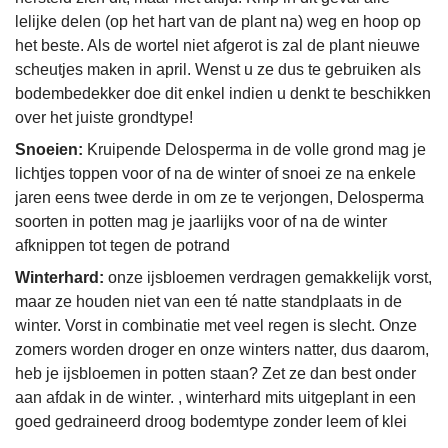
lelijke delen (op het hart van de plant na) weg en hoop op
het beste. Als de wortel niet afgerot is zal de plant nieuwe
scheutjes maken in april. Wenst u ze dus te gebruiken als
bodembedekker doe dit enkel indien u denkt te beschikken
over het juiste grondtype!
Snoeien:
Kruipende Delosperma in de volle grond mag je
lichtjes toppen voor of na de winter of snoei ze na enkele
jaren eens twee derde in om ze te verjongen, Delosperma
soorten in potten mag je jaarlijks voor of na de winter
afknippen tot tegen de potrand
Winterhard:
onze ijsbloemen verdragen gemakkelijk vorst,
maar ze houden niet van een té natte standplaats in de
winter. Vorst in combinatie met veel regen is slecht. Onze
zomers worden droger en onze winters natter, dus daarom,
heb je ijsbloemen in potten staan? Zet ze dan best onder
aan afdak in de winter. , winterhard mits uitgeplant in een
goed gedraineerd droog bodemtype zonder leem of klei