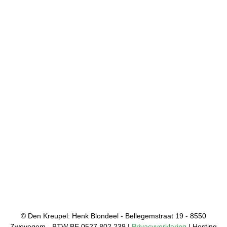
© Den Kreupel: Henk Blondeel - Bellegemstraat 19 - 8550
Zwevegem - BTW BE 0527.802.239 |
Privacyverklaring
| Hosting