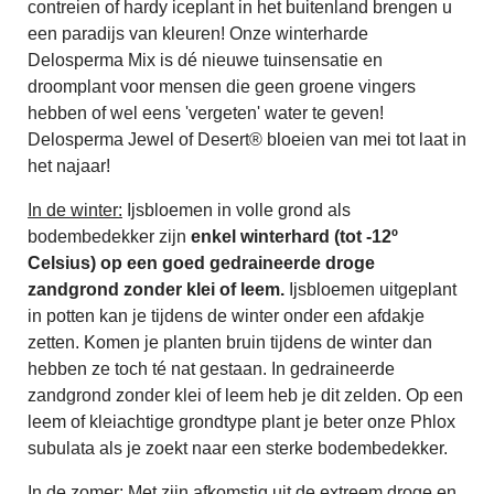
contreien of hardy iceplant in het buitenland brengen u
een paradijs van kleuren! Onze winterharde
Delosperma Mix is dé nieuwe tuinsensatie en
droomplant voor mensen die geen groene vingers
hebben of wel eens 'vergeten' water te geven!
Delosperma Jewel of Desert® bloeien van mei tot laat in
het najaar!
In de winter:
Ijsbloemen in volle grond als
bodembedekker zijn
enkel winterhard (tot -12º
Celsius) op een goed gedraineerde droge
zandgrond zonder klei of leem.
Ijsbloemen uitgeplant
in potten kan je tijdens de winter onder een afdakje
zetten. Komen je planten bruin tijdens de winter dan
hebben ze toch té nat gestaan. In gedraineerde
zandgrond zonder klei of leem heb je dit zelden. Op een
leem of kleiachtige grondtype plant je beter onze Phlox
subulata als je zoekt naar een sterke bodembedekker.
In de zomer:
Met zijn afkomstig uit de extreem droge en