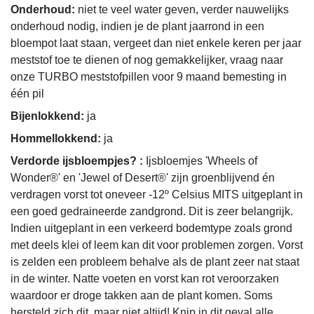
Onderhoud:
niet te veel water geven, verder nauwelijks
onderhoud nodig, indien je de plant jaarrond in een
bloempot laat staan, vergeet dan niet enkele keren per jaar
meststof toe te dienen of nog gemakkelijker, vraag naar
onze TURBO meststofpillen voor 9 maand bemesting in
één pil
Bijenlokkend:
ja
Hommellokkend:
ja
Verdorde ijsbloempjes? :
Ijsbloemjes 'Wheels of
Wonder®' en 'Jewel of Desert®' zijn groenblijvend én
verdragen vorst tot oneveer -12º Celsius MITS uitgeplant in
een goed gedraineerde zandgrond. Dit is zeer belangrijk.
Indien uitgeplant in een verkeerd bodemtype zoals grond
met deels klei of leem kan dit voor problemen zorgen. Vorst
is zelden een probleem behalve als de plant zeer nat staat
in de winter. Natte voeten en vorst kan rot veroorzaken
waardoor er droge takken aan de plant komen. Soms
hersteld zich dit, maar niet altijd! Knip in dit geval alle