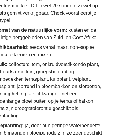
r leem of klei. Dit in wel 20 soorten. Zowel op
 als gemixt verkrijgbaar. Check vooral eerst je
type!
mst van de natuurlijke vorm:
kusten en de
chtige berggebieden van Zuid- en Oost-Afrika
hikbaarheid:
reeds vanaf maart non-stop te
in alle kleuren en mixen
uik:
collectors item, onkruidverstikkende plant,
houdsarme tuin, groepsbeplanting,
bedekker, terrasplant, kuipplant, vetplant,
esplant, jaarrond in bloembakken en sierpotten,
nting helling, als blikvanger met een
enlange bloei buiten op je terras of balkon,
s zijn droogtetolerantie geschikt als
eplanting
eplanting:
ja, door hun geringe waterbehoefte
n 6 maanden bloeiperiode zijn ze zeer geschikt