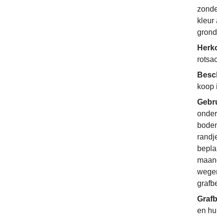
zonde
kleur
grond
Herko
rotsa
Besc
koop 
Gebr
onder
bodem
randj
bepla
maand
wegen
grafb
Grafb
en hu