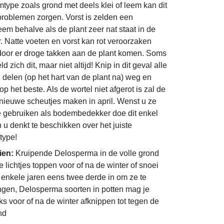
type zoals grond met deels klei of leem kan dit
problemen zorgen. Vorst is zelden een
eem behalve als de plant zeer nat staat in de
r. Natte voeten en vorst kan rot veroorzaken
oor er droge takken aan de plant komen. Soms
ld zich dit, maar niet altijd! Knip in dit geval alle
ke delen (op het hart van de plant na) weg en
p het beste. Als de wortel niet afgerot is zal de
 nieuwe scheutjes maken in april. Wenst u ze
e gebruiken als bodembedekker doe dit enkel
n u denkt te beschikken over het juiste
type!
ien:
Kruipende Delosperma in de volle grond
e lichtjes toppen voor of na de winter of snoei
 enkele jaren eens twee derde in om ze te
ngen, Delosperma soorten in potten mag je
jks voor of na de winter afknippen tot tegen de
nd