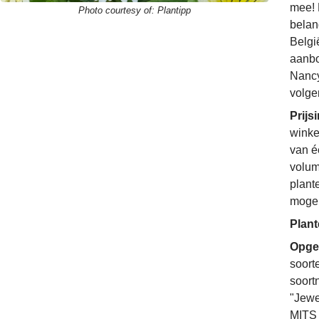
mee! 
Photo courtesy of:
Plantipp
belan
Belgi
aanbo
Nancy
volge
Prijs
winke
van é
volum
plant
mogel
Plant
Opgel
soort
soort
"Jewe
MITS 