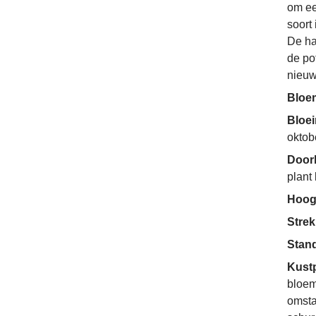
om ee
soort
De ha
de po
nieuw
Bloe
Bloe
oktob
Door
plant
Hoog
Strek
Stan
Kust
bloem
omsta