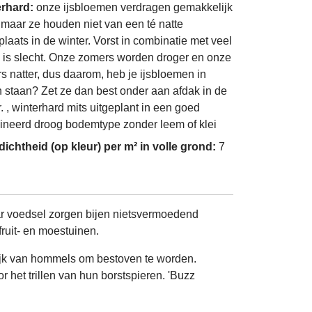
erhard:
onze ijsbloemen verdragen gemakkelijk
, maar ze houden niet van een té natte
plaats in de winter. Vorst in combinatie met veel
 is slecht. Onze zomers worden droger en onze
rs natter, dus daarom, heb je ijsbloemen in
n staan? Zet ze dan best onder aan afdak in de
. , winterhard mits uitgeplant in een goed
ineerd droog bodemtype zonder leem of klei
dichtheid (op kleur) per m² in volle grond:
7
aar voedsel zorgen bijen nietsvermoedend
fruit- en moestuinen.
lijk van hommels om bestoven te worden.
het trillen van hun borstspieren. 'Buzz