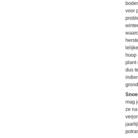
bodem
voor 
probl
winte
waard
herste
lelij
hoop o
plant
dus t
indie
grond
Snoe
mag j
ze na
verjo
jaarli
potra