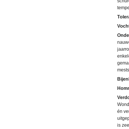
schur
tempe
Toler
Voch
Onde
nauwe
jaarr
enkel
gemak
mests
Bije
Homm
Verdo
Wonde
én ve
uitge
is zee