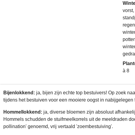
Wint
vorst
stand
regen
winte
potte
winter
gedra
Plant
à 8
Bijenlokkend:
ja, bijen zijn echte top bestuivers! Op zoek n
tijdens het bestuiven voor een mooiere oogst in nabijgelegen 
Hommellokkend:
ja, diverse bloemen zijn absoluut afhanke
Hommels schudden de stuifmeelkorrels uit de meeldraden door 
pollination' genoemd, vrij vertaald 'zoembestuiving'.