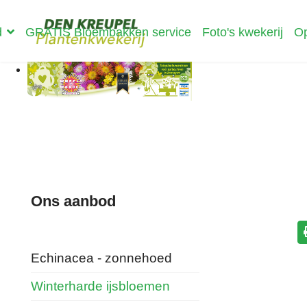
d
GRATIS Bloembakken service
Foto's kwekerij
Op
Ons aanbod
Echinacea - zonnehoed
Winterharde ijsbloemen