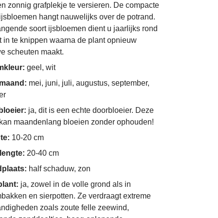
n zonnig grafplekje te versieren. De compacte
 ijsbloemen hangt nauwelijks over de potrand.
ngende soort ijsbloemen dient u jaarlijks rond
t in te knippen waarna de plant opnieuw
e scheuten maakt.
mkleur:
geel, wit
imaand:
mei, juni, juli, augustus, september,
er
bloeier:
ja, dit is een echte doorbloeier. Deze
 kan maandenlang bloeien zonder ophouden!
te:
10-20 cm
lengte:
20-40 cm
dplaats:
half schaduw, zon
plant:
ja, zowel in de volle grond als in
bakken en sierpotten. Ze verdraagt extreme
ndigheden zoals zoute felle zeewind,