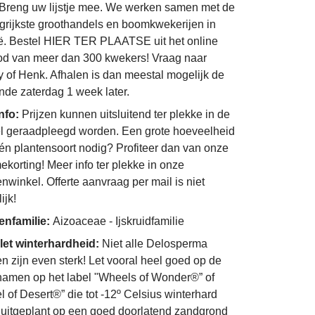
Breng uw lijstje mee. We werken samen met de
grijkste groothandels en boomkwekerijen in
ë. Bestel HIER TER PLAATSE uit het online
d van meer dan 300 kwekers! Vraag naar
 of Henk. Afhalen is dan meestal mogelijk de
nde zaterdag 1 week later.
info:
Prijzen kunnen uitsluitend ter plekke in de
l geraadpleegd worden. Een grote hoeveelheid
én plantensoort nodig? Profiteer dan van onze
ekorting! Meer info ter plekke in onze
enwinkel. Offerte aanvraag per mail is niet
ijk!
enfamilie:
Aizoaceae - Ijskruidfamilie
et winterhardheid:
Niet alle Delosperma
en zijn even sterk! Let vooral heel goed op de
namen op het label "Wheels of Wonder®” of
l of Desert®” die tot -12º Celsius winterhard
uitgeplant op een goed doorlatend zandgrond