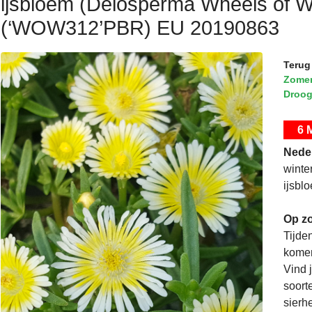
ijsbloem (Delosperma Wheels of 
(‘WOW312’PBR) EU 20190863
Terug
Zomer
Droog
6 
Nede
winte
ijsbl
Op zo
Tijde
komen
Vind 
soorte
sierh