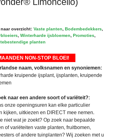
Wonder® Limoncello)
 naar overzicht:
Vaste planten
,
Bodembedekkers
,
bloeiers
,
Winterharde ijsbloemen
,
Promoties
,
tebestendige planten
MAANDEN NON-STOP BLOEI!
rlandse naam, volksnamen en synoniemen:
rharde kruipende ijsplant, ijsplanten, kruipende
oemen
ek naar een andere soort of variëteit?:
ns onze openingsuren kan elke particulier
 kijken, uitkiezen en DIRECT mee nemen.
je niet wat je zoekt? Op zoek naar bepaalde
n of variëteiten vaste planten, fruitbomen,
eesters of andere tuinplanten? Wij zoeken met u