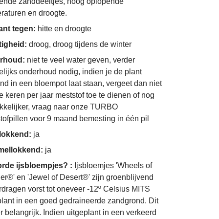
ende zanddeeltjes, hoog oplopende
raturen en droogte.
ant tegen:
hitte en droogte
tigheid:
droog, droog tijdens de winter
rhoud:
niet te veel water geven, verder
lijks onderhoud nodig, indien je de plant
ond in een bloempot laat staan, vergeet dan niet
e keren per jaar meststof toe te dienen of nog
kelijker, vraag naar onze TURBO
tofpillen voor 9 maand bemesting in één pil
nlokkend:
ja
ellokkend:
ja
rde ijsbloempjes? :
Ijsbloemjes 'Wheels of
r®' en 'Jewel of Desert®' zijn groenblijvend
rdragen vorst tot oneveer -12º Celsius MITS
plant in een goed gedraineerde zandgrond. Dit
r belangrijk. Indien uitgeplant in een verkeerd