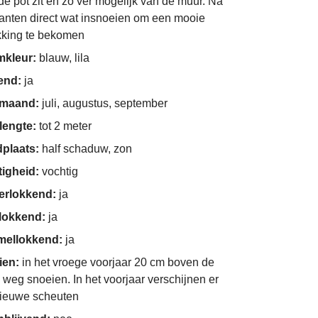
 de pot zit en zo ver mogelijk van de muur. Na
lanten direct wat insnoeien om een mooie
kking te bekomen
mkleur:
blauw, lila
end:
ja
imaand:
juli, augustus, september
lengte:
tot 2 meter
dplaats:
half schaduw, zon
tigheid:
vochtig
derlokkend:
ja
nlokkend:
ja
ellokkend:
ja
ien:
in het vroege voorjaar 20 cm boven de
 weg snoeien. In het voorjaar verschijnen er
ieuwe scheuten