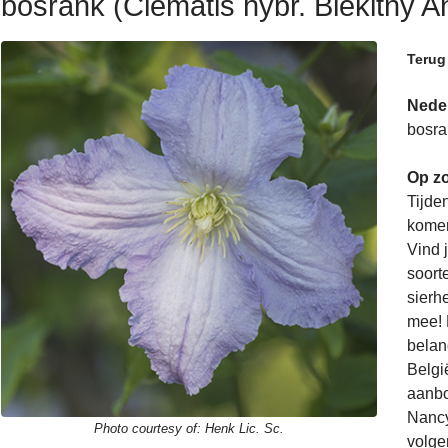
bosrank (Clematis hybr. Blekitny An
Terug
Nede
bosra
Op zo
Tijde
komen
Vind 
soorte
sierh
mee! 
belan
Belgi
aanbo
Nancy
Photo courtesy of:
Henk Lic. Sc.
volge