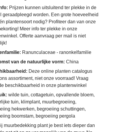
info:
Prijzen kunnen uitsluitend ter plekke in de
l geraadpleegd worden. Een grote hoeveelheid
én plantensoort nodig? Profiteer dan van onze
ekorting! Meer info ter plekke in onze
enwinkel. Offerte aanvraag per mail is niet
ijk!
enfamilie:
Ranunculaceae - ranonkelfamilie
mst van de natuurlijke vorm:
China
hikbaarheid:
Deze online planten catalogus
 ons assortiment, niet onze voorraad! Vraag
de beschikbaarheid in onze plantenwinkel
uik:
wilde tuin, cottagetuin, opvallende bloem,
lijke tuin, klimplant, muurbegroeiing,
eiing hekwerken, begroeiing schuttingen,
eiing boomstam, begroeiing pergola
ij muurbedekking plant je best iets dieper dan