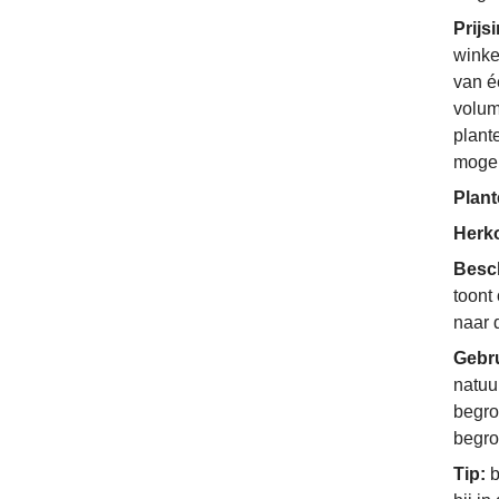
Prijs
winke
van é
volum
plant
mogel
Plant
Herko
Besc
toont
naar 
Gebr
natuur
begro
begro
Tip:
b