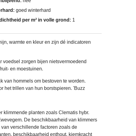
nblijvend:
nee
erhard:
goed winterhard
dichtheid per m² in volle grond:
1
jn, warmte en kleur en zijn dé indicatoren
aar voedsel zorgen bijen nietsvermoedend
fruit- en moestuinen.
lijk van hommels om bestoven te worden.
het trillen van hun borstspieren. 'Buzz
er klimmende planten zoals Clematis hybr.
te Zwevegem. De beschikbaarheid van klimmers
 van verschillende factoren zoals de
nten, beschikbaarheid enthout, kiemkracht