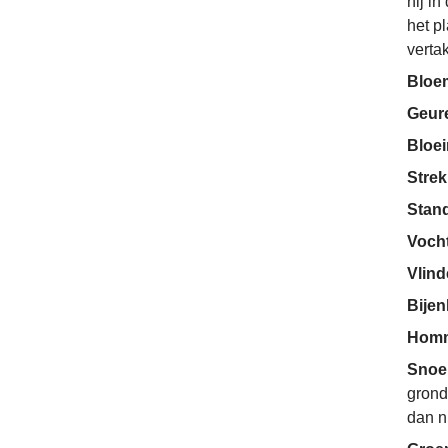
hij in
het p
verta
Bloe
Geur
Bloe
Strek
Stan
Voch
Vlin
Bije
Homm
Snoe
grond
dan n