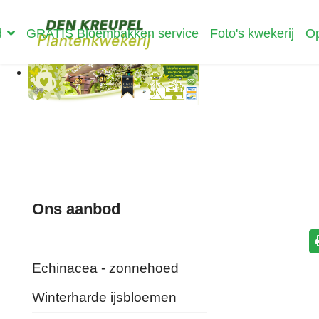
d
GRATIS Bloembakken service
Foto's kwekerij
Op
Ons aanbod
Echinacea - zonnehoed
Winterharde ijsbloemen