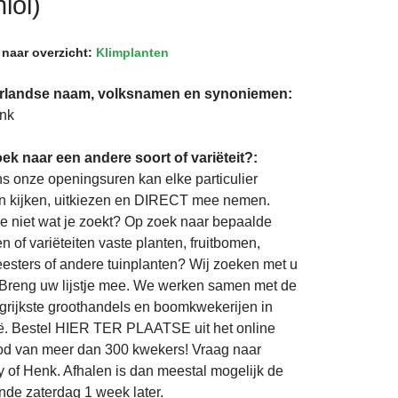
iol)
 naar overzicht:
Klimplanten
rlandse naam, volksnamen en synoniemen:
nk
ek naar een andere soort of variëteit?:
ns onze openingsuren kan elke particulier
 kijken, uitkiezen en DIRECT mee nemen.
je niet wat je zoekt? Op zoek naar bepaalde
n of variëteiten vaste planten, fruitbomen,
eesters of andere tuinplanten? Wij zoeken met u
Breng uw lijstje mee. We werken samen met de
grijkste groothandels en boomkwekerijen in
ë. Bestel HIER TER PLAATSE uit het online
d van meer dan 300 kwekers! Vraag naar
 of Henk. Afhalen is dan meestal mogelijk de
nde zaterdag 1 week later.