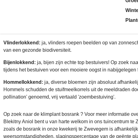
Groe
Wint
Plant
Vlinderlokkend:
ja, vlinders roepen beelden op van zonneschi
van een gezonde biodiversiteit.
Bijenlokkend:
ja, bijen zijn echte top bestuivers! Op zoek n
tijdens het bestuiven voor een mooiere oogst in nabijgelegen 
Hommellokkend:
ja, diverse bloemen zijn absoluut afhanke
Hommels schudden de stuifmeelkorrels uit de meeldraden door 
pollination' genoemd, vrij vertaald 'zoembestuiving'.
Op zoek naar de klimplant bosrank ? Voor meer informatie ov
Blekitny Aniol bent u van harte welkom in ons tuincentrum 
zoals de bosrank in onze kwekerij te Zwevegem is afhankelijk
weersomstandigheden, slagingspercentage van de geënte pla