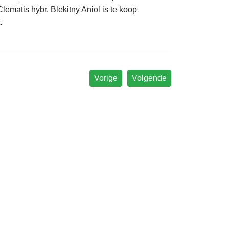
ematis hybr. Blekitny Aniol is te koop
.
Vorige
Volgende