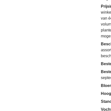
Prijs
winke
van é
volum
plant
mogel
Besc
assor
besch
Beste
Beste
septe
Bloe
Hoog
Stan
Voch