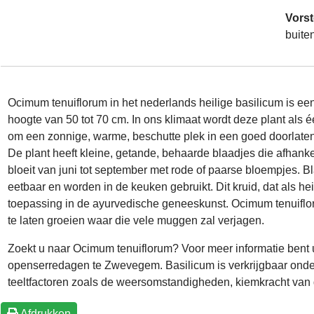
Vorst
buite
Ocimum tenuiflorum in het nederlands heilige basilicum is ee
hoogte van 50 tot 70 cm. In ons klimaat wordt deze plant als 
om een zonnige, warme, beschutte plek in een goed doorlatend
De plant heeft kleine, getande, behaarde blaadjes die afhankel
bloeit van juni tot september met rode of paarse bloempjes. 
eetbaar en worden in de keuken gebruikt. Dit kruid, dat als he
toepassing in de ayurvedische geneeskunst. Ocimum tenuifloru
te laten groeien waar die vele muggen zal verjagen.
Zoekt u naar Ocimum tenuiflorum? Voor meer informatie bent 
openserredagen te Zwevegem. Basilicum is verkrijgbaar ond
teeltfactoren zoals de weersomstandigheden, kiemkracht van 
Afdrukken