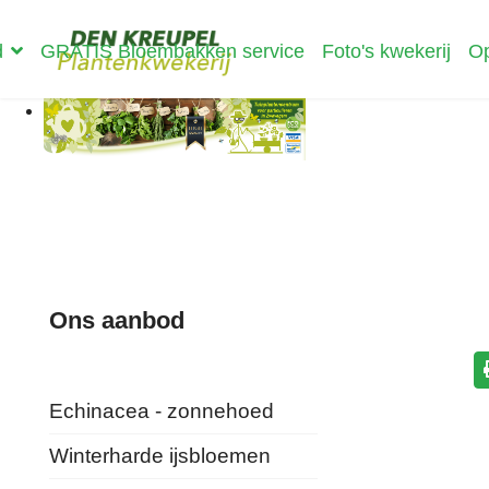
d
GRATIS Bloembakken service
Foto's kwekerij
Op
Ons aanbod
Echinacea - zonnehoed
Winterharde ijsbloemen