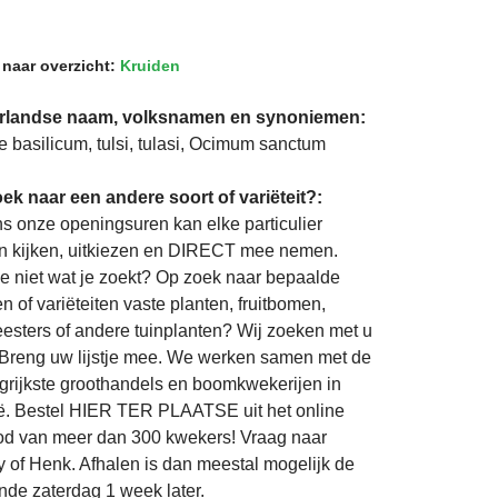
 naar overzicht:
Kruiden
rlandse naam, volksnamen en synoniemen:
ge basilicum, tulsi, tulasi, Ocimum sanctum
ek naar een andere soort of variëteit?:
ns onze openingsuren kan elke particulier
 kijken, uitkiezen en DIRECT mee nemen.
je niet wat je zoekt? Op zoek naar bepaalde
n of variëteiten vaste planten, fruitbomen,
eesters of andere tuinplanten? Wij zoeken met u
Breng uw lijstje mee. We werken samen met de
grijkste groothandels en boomkwekerijen in
ë. Bestel HIER TER PLAATSE uit het online
d van meer dan 300 kwekers! Vraag naar
 of Henk. Afhalen is dan meestal mogelijk de
nde zaterdag 1 week later.