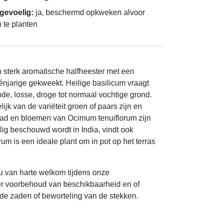
gevoelig:
ja, beschermd opkweken alvoor
n te planten
n sterk aromatische halfheester met een
éénjarige gekweekt. Heilige basilicum vraagt
e, losse, droge tot normaal vochtige grond.
ijk van de variëteit groen of paars zijn en
Blad en bloemen van Ocimum tenuiflorum zijn
ilig beschouwd wordt in India, vindt ook
m is een ideale plant om in pot op het terras
u van harte welkom tijdens onze
er voorbehoud van beschikbaarheid en of
de zaden of beworteling van de stekken.