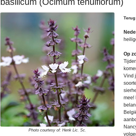
basilicum (Ocimum tenuiflorum)
Terug
Nede
heili
Op zo
Tijde
komen
Vind 
soorte
sierh
mee! 
belan
Belgi
aanbo
Nancy
Photo courtesy of:
Henk Lic. Sc.
volge