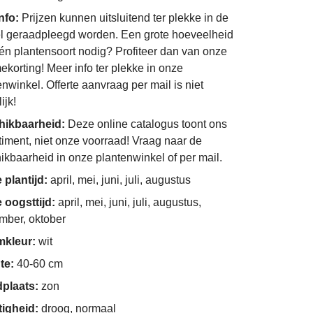
info:
Prijzen kunnen uitsluitend ter plekke in de
l geraadpleegd worden. Een grote hoeveelheid
én plantensoort nodig? Profiteer dan van onze
ekorting! Meer info ter plekke in onze
enwinkel. Offerte aanvraag per mail is niet
ijk!
hikbaarheid:
Deze online catalogus toont ons
timent, niet onze voorraad! Vraag naar de
ikbaarheid in onze plantenwinkel of per mail.
 plantijd:
april, mei, juni, juli, augustus
 oogsttijd:
april, mei, juni, juli, augustus,
mber, oktober
mkleur:
wit
te:
40-60 cm
dplaats:
zon
tigheid:
droog, normaal