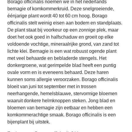
Borago officinalis noemen we in het nederlands
bernagie of komkommerkruid. Deze snelgroeiende,
éénjarige plant wordt 40 tot 60 cm hoog. Borago
officinalis stelt weinig eisen aan bodem en standplaats.
De plant staat bij voorkeur op een zonnige plek, maar
doet het ook goed in halfschaduw en groeit op elke
voldoende vochtige, mineraalrijke grond, van zand tot
lichte klei. Bernagie is een wat robuust ogende plant
met veel behaarde en bebladerde stengels. Het
donkergroene, wat gerimpelde blad heeft een puntig
ovale vorm en is eveneens behaard. Deze haren
kunnen soms allergie veroorzaken. Borago officinalis
bloeit van juni tot september met in trossen
neerhangende, hemelsblauwe, stervormige bloemen
waaruit donkere helmknoppen steken. Jong blad en
bloemen van bernagie zijn eetbaar en hebben een
komkommerachtige smaak. Borago officinalis is een
bijenplant bij uitstek.