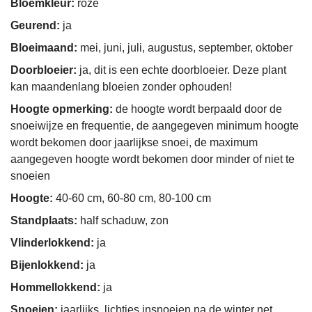
Bloemkleur:
roze
Geurend:
ja
Bloeimaand:
mei, juni, juli, augustus, september, oktober
Doorbloeier:
ja, dit is een echte doorbloeier. Deze plant
kan maandenlang bloeien zonder ophouden!
Hoogte opmerking:
de hoogte wordt berpaald door de
snoeiwijze en frequentie, de aangegeven minimum hoogte
wordt bekomen door jaarlijkse snoei, de maximum
aangegeven hoogte wordt bekomen door minder of niet te
snoeien
Hoogte:
40-60 cm, 60-80 cm, 80-100 cm
Standplaats:
half schaduw, zon
Vlinderlokkend:
ja
Bijenlokkend:
ja
Hommellokkend:
ja
Snoeien:
jaarlijks, lichtjes insnoeien na de winter net