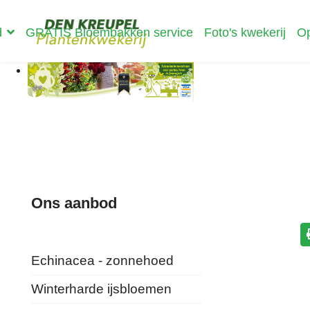
d
GRATIS Bloembakken service
Foto's kwekerij
Op
Ons aanbod
Echinacea - zonnehoed
Winterharde ijsbloemen