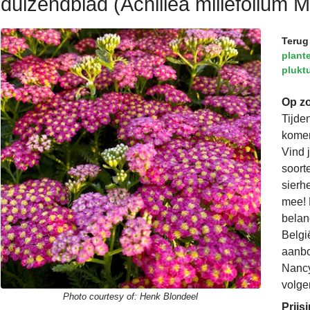
duizendblad (Achillea millefolium M
Terug
plant
plukt
Op zo
Tijde
komen
Vind 
soorte
sierh
mee! 
belan
Belgi
aanbo
Nancy
volge
Photo courtesy of:
Henk Blondeel
Prijs