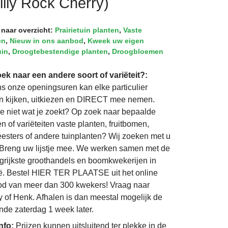
illy Rock Cherry)
 naar overzicht:
Prairietuin planten
,
Vaste
en
,
Nieuw in ons aanbod
,
Kweek uw eigen
uin
,
Droogtebestendige planten
,
Droogbloemen
ek naar een andere soort of variëteit?:
ns onze openingsuren kan elke particulier
 kijken, uitkiezen en DIRECT mee nemen.
je niet wat je zoekt? Op zoek naar bepaalde
n of variëteiten vaste planten, fruitbomen,
eesters of andere tuinplanten? Wij zoeken met u
Breng uw lijstje mee. We werken samen met de
grijkste groothandels en boomkwekerijen in
ë. Bestel HIER TER PLAATSE uit het online
d van meer dan 300 kwekers! Vraag naar
 of Henk. Afhalen is dan meestal mogelijk de
nde zaterdag 1 week later.
info:
Prijzen kunnen uitsluitend ter plekke in de