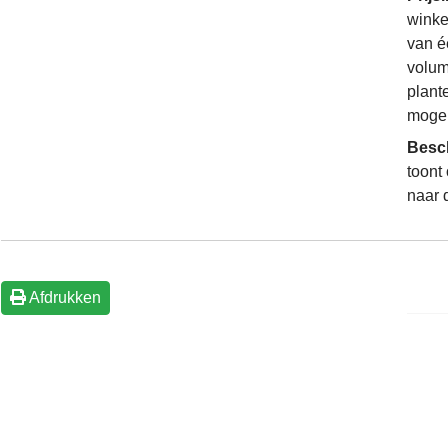
winke
van é
volum
plant
mogel
Besc
toont
naar 
Afdrukken