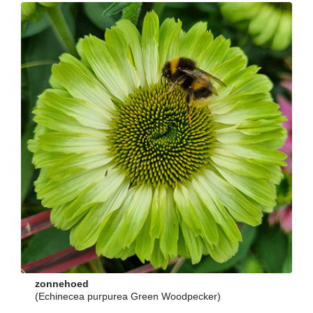
zonnehoed
(Echinecea purpurea Green Woodpecker)