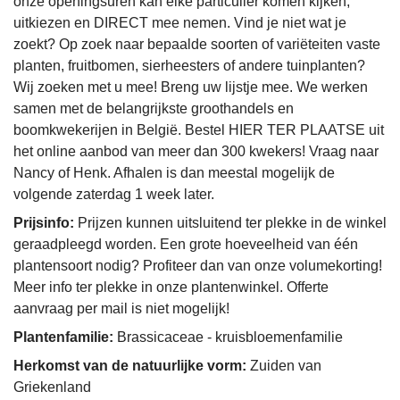
onze openingsuren kan elke particulier komen kijken,
uitkiezen en DIRECT mee nemen. Vind je niet wat je
zoekt? Op zoek naar bepaalde soorten of variëteiten vaste
planten, fruitbomen, sierheesters of andere tuinplanten?
Wij zoeken met u mee! Breng uw lijstje mee. We werken
samen met de belangrijkste groothandels en
boomkwekerijen in België. Bestel HIER TER PLAATSE uit
het online aanbod van meer dan 300 kwekers! Vraag naar
Nancy of Henk. Afhalen is dan meestal mogelijk de
volgende zaterdag 1 week later.
Prijsinfo:
Prijzen kunnen uitsluitend ter plekke in de winkel
geraadpleegd worden. Een grote hoeveelheid van één
plantensoort nodig? Profiteer dan van onze volumekorting!
Meer info ter plekke in onze plantenwinkel. Offerte
aanvraag per mail is niet mogelijk!
Plantenfamilie:
Brassicaceae - kruisbloemenfamilie
Herkomst van de natuurlijke vorm:
Zuiden van
Griekenland