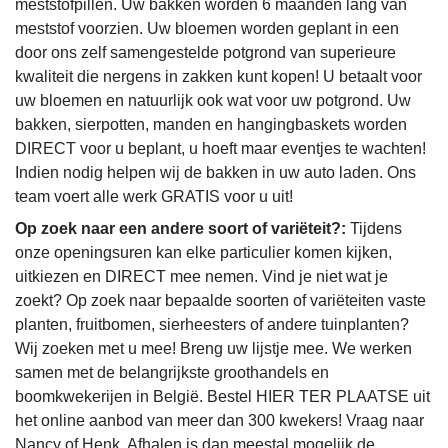
meststofpillen. Uw bakken worden 6 maanden lang van
meststof voorzien. Uw bloemen worden geplant in een
door ons zelf samengestelde potgrond van superieure
kwaliteit die nergens in zakken kunt kopen! U betaalt voor
uw bloemen en natuurlijk ook wat voor uw potgrond. Uw
bakken, sierpotten, manden en hangingbaskets worden
DIRECT voor u beplant, u hoeft maar eventjes te wachten!
Indien nodig helpen wij de bakken in uw auto laden. Ons
team voert alle werk GRATIS voor u uit!
Op zoek naar een andere soort of variëteit?:
Tijdens
onze openingsuren kan elke particulier komen kijken,
uitkiezen en DIRECT mee nemen. Vind je niet wat je
zoekt? Op zoek naar bepaalde soorten of variëteiten vaste
planten, fruitbomen, sierheesters of andere tuinplanten?
Wij zoeken met u mee! Breng uw lijstje mee. We werken
samen met de belangrijkste groothandels en
boomkwekerijen in België. Bestel HIER TER PLAATSE uit
het online aanbod van meer dan 300 kwekers! Vraag naar
Nancy of Henk. Afhalen is dan meestal mogelijk de