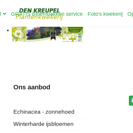
d
GRATIS Bloembakken service
Foto's kwekerij
Op
Ons aanbod
Echinacea - zonnehoed
Winterharde ijsbloemen