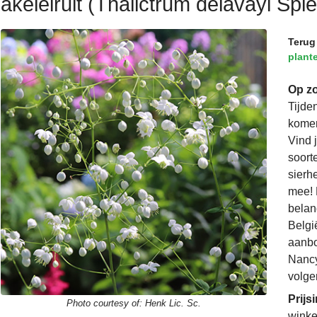
akeleiruit (Thalictrum delavayi Spl
Terug
plant
Op zo
Tijde
komen
Vind 
soorte
sierh
mee! 
belan
Belgi
aanbo
Nancy
volge
Prijs
Photo courtesy of:
Henk Lic. Sc.
winke