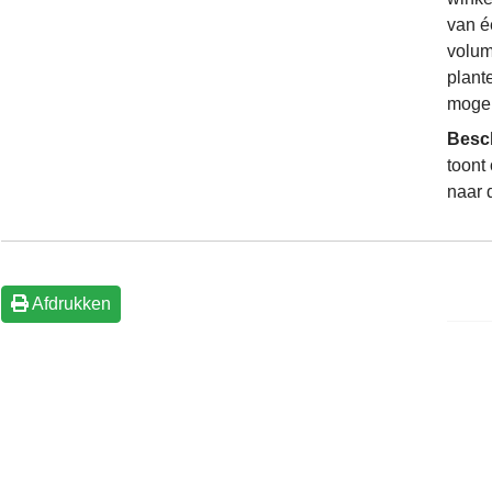
van é
volum
plant
mogel
Besc
toont
naar 
Afdrukken