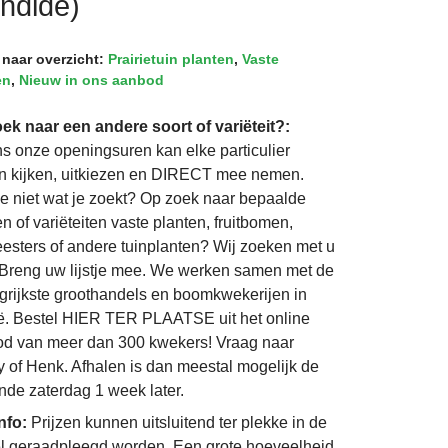
endide)
 naar overzicht:
Prairietuin planten
,
Vaste
en
,
Nieuw in ons aanbod
ek naar een andere soort of variëteit?:
ns onze openingsuren kan elke particulier
 kijken, uitkiezen en DIRECT mee nemen.
je niet wat je zoekt? Op zoek naar bepaalde
n of variëteiten vaste planten, fruitbomen,
eesters of andere tuinplanten? Wij zoeken met u
Breng uw lijstje mee. We werken samen met de
grijkste groothandels en boomkwekerijen in
ë. Bestel HIER TER PLAATSE uit het online
d van meer dan 300 kwekers! Vraag naar
 of Henk. Afhalen is dan meestal mogelijk de
nde zaterdag 1 week later.
info:
Prijzen kunnen uitsluitend ter plekke in de
l geraadpleegd worden. Een grote hoeveelheid