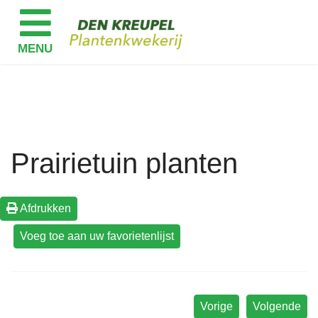
Prairietuin planten
Afdrukken
Vorige
Volgende