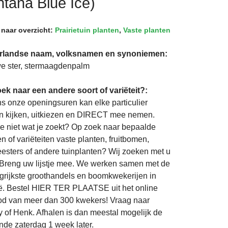
tana Blue Ice)
 naar overzicht:
Prairietuin planten
,
Vaste planten
rlandse naam, volksnamen en synoniemen:
e ster, stermaagdenpalm
ek naar een andere soort of variëteit?:
ns onze openingsuren kan elke particulier
 kijken, uitkiezen en DIRECT mee nemen.
je niet wat je zoekt? Op zoek naar bepaalde
n of variëteiten vaste planten, fruitbomen,
eesters of andere tuinplanten? Wij zoeken met u
Breng uw lijstje mee. We werken samen met de
grijkste groothandels en boomkwekerijen in
ë. Bestel HIER TER PLAATSE uit het online
d van meer dan 300 kwekers! Vraag naar
 of Henk. Afhalen is dan meestal mogelijk de
nde zaterdag 1 week later.