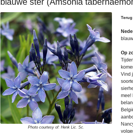
blauwe ster (Amsonia tabernaemon
Terug
Nede
blauw
Op zo
Tijde
komen
Vind 
soorte
sierh
mee! 
belan
Belgi
aanbo
Nancy
Photo courtesy of:
Henk Lic. Sc.
volge