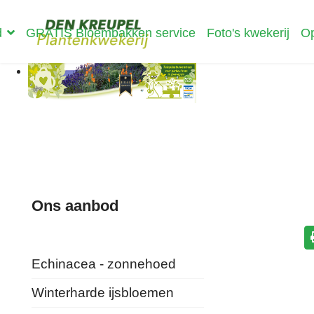
d
GRATIS Bloembakken service
Foto's kwekerij
Op
Ons aanbod
Echinacea - zonnehoed
Winterharde ijsbloemen