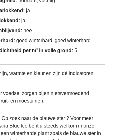
tigheid:
normaal, vochtig
derlokkend:
ja
nlokkend:
ja
nblijvend:
nee
erhard:
goed winterhard, goed winterhard
dichtheid per m² in volle grond:
5
jn, warmte en kleur en zijn dé indicatoren
aar voedsel zorgen bijen nietsvermoedend
fruit- en moestuinen.
? Op zoek naar de blauwe ster ? Voor meer
ana Blue Ice bent u steeds welkom in onze
en winterharde plant zoals de blauwe ster in