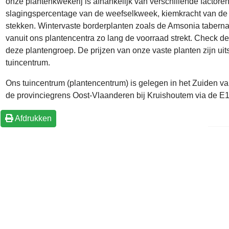
onze plantenkwekerij is afhankelijk van verschillende facto
slagingspercentage van de weefselkweek, kiemkracht van de 
stekken. Wintervaste borderplanten zoals de Amsonia tabern
vanuit ons plantencentra zo lang de voorraad strekt. Check de
deze plantengroep. De prijzen van onze vaste planten zijn uits
tuincentrum.
Ons tuincentrum (plantencentrum) is gelegen in het Zuiden 
de provinciegrens Oost-Vlaanderen bij Kruishoutem via de E17 
Afdrukken