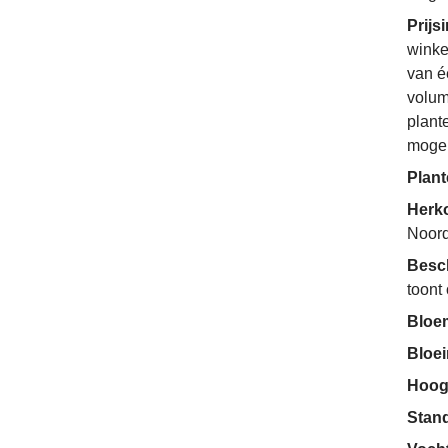
Prijs
winke
van é
volum
plant
mogel
Plant
Herko
Noor
Besc
toont
Bloe
Bloe
Hoog
Stan