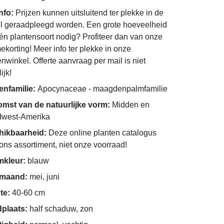
info:
Prijzen kunnen uitsluitend ter plekke in de
l geraadpleegd worden. Een grote hoeveelheid
én plantensoort nodig? Profiteer dan van onze
ekorting! Meer info ter plekke in onze
enwinkel. Offerte aanvraag per mail is niet
ijk!
enfamilie:
Apocynaceae - maagdenpalmfamilie
mst van de natuurlijke vorm:
Midden en
dwest-Amerika
hikbaarheid:
Deze online planten catalogus
 ons assortiment, niet onze voorraad!
mkleur:
blauw
imaand:
mei, juni
te:
40-60 cm
dplaats:
half schaduw, zon