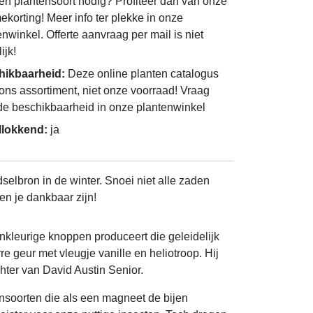
én plantensoort nodig? Profiteer dan van onze
ekorting! Meer info ter plekke in onze
enwinkel. Offerte aanvraag per mail is niet
ijk!
hikbaarheid:
Deze online planten catalogus
 ons assortiment, niet onze voorraad! Vraag
de beschikbaarheid in onze plantenwinkel
llokkend:
ja
dselbron in de winter. Snoei niet alle zaden
en je dankbaar zijn!
nkleurige knoppen produceert die geleidelijk
 geur met vleugje vanille en heliotroop. Hij
chter van David Austin Senior.
zensoorten die als een magneet de bijen