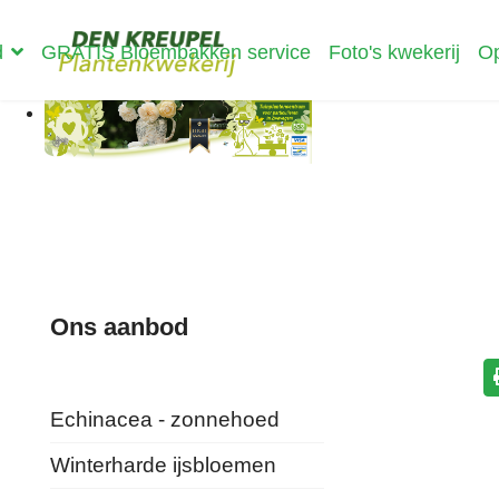
d
GRATIS Bloembakken service
Foto's kwekerij
Op
Ons aanbod
Echinacea - zonnehoed
Winterharde ijsbloemen