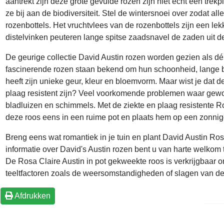
aantrekt zijn deze grote gevulde rozen zijn niet echt een trekp
ze bij aan de biodiversiteit. Stel de
wintersnoei
over zodat alle
rozenbottels. Het vruchtvlees van de rozenbottels zijn een lekk
distelvinken peuteren lange spitse
zaadsnavel
de zaden uit de
De geurige collectie David Austin rozen worden gezien als dé
fascinerende rozen staan bekend om hun schoonheid, lange blo
heeft zijn unieke geur, kleur en bloemvorm. Maar wist je dat 
plaag resistent zijn? Veel voorkomende problemen waar gewo
bladluizen en schimmels. Met de ziekte en plaag resistente Rosa
deze roos eens in een ruime pot en plaats hem op een zonnige 
Breng eens wat romantiek in je tuin en plant David Austin Ros
informatie over David's Austin rozen bent u van harte welko
De Rosa Claire Austin in pot gekweekte roos is verkrijgbaar
teeltfactoren zoals de weersomstandigheden of slagen van de
Afdrukken