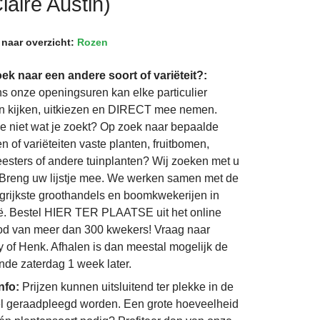
aire Austin)
 naar overzicht:
Rozen
ek naar een andere soort of variëteit?:
ns onze openingsuren kan elke particulier
 kijken, uitkiezen en DIRECT mee nemen.
je niet wat je zoekt? Op zoek naar bepaalde
n of variëteiten vaste planten, fruitbomen,
eesters of andere tuinplanten? Wij zoeken met u
Breng uw lijstje mee. We werken samen met de
grijkste groothandels en boomkwekerijen in
ë. Bestel HIER TER PLAATSE uit het online
d van meer dan 300 kwekers! Vraag naar
 of Henk. Afhalen is dan meestal mogelijk de
nde zaterdag 1 week later.
info:
Prijzen kunnen uitsluitend ter plekke in de
l geraadpleegd worden. Een grote hoeveelheid