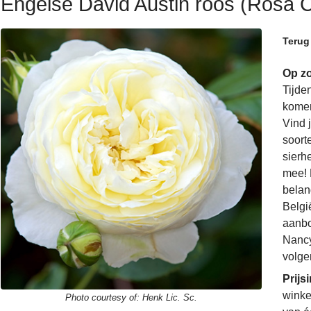
Engelse David Austin roos (Rosa Cl
Terug
Op zo
Tijde
komen
Vind 
soorte
sierh
mee! 
belan
Belgi
aanbo
Nancy
volge
Prijs
winke
Photo courtesy of:
Henk Lic. Sc.