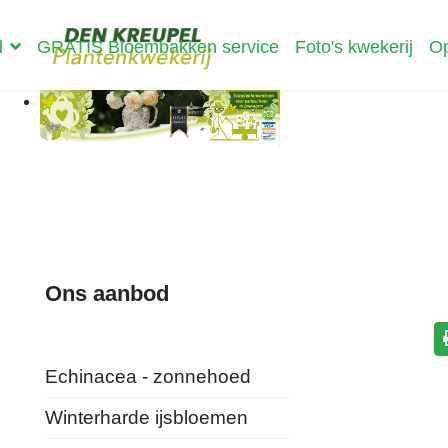
d
GRATIS Bloembakken service
Foto's kwekerij
Op
Ons aanbod
Echinacea - zonnehoed
Winterharde ijsbloemen