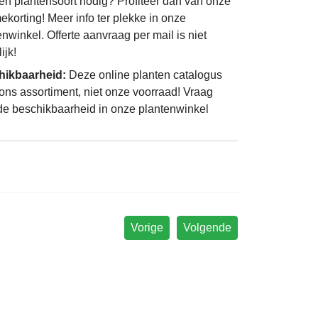
én plantensoort nodig? Profiteer dan van onze
ekorting! Meer info ter plekke in onze
enwinkel. Offerte aanvraag per mail is niet
ijk!
hikbaarheid:
Deze online planten catalogus
 ons assortiment, niet onze voorraad! Vraag
de beschikbaarheid in onze plantenwinkel
Vorige
Volgende