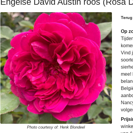
Engelse David Austin roos (Rosa D
Terug
Op zo
Tijde
komen
Vind 
soorte
sierh
mee! 
belan
Belgi
aanbo
Nancy
volge
Prijs
winke
Photo courtesy of:
Henk Blondeel