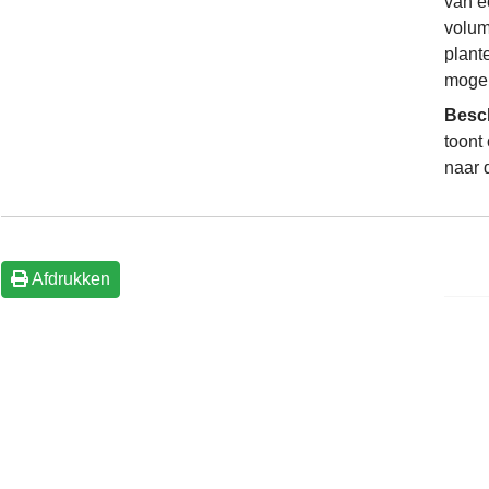
van é
volum
plant
mogel
Besc
toont
naar 
Afdrukken