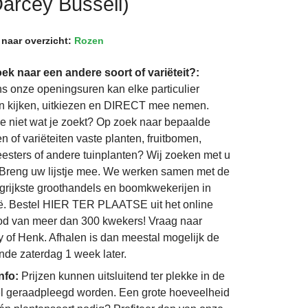
arcey Bussell)
 naar overzicht:
Rozen
ek naar een andere soort of variëteit?:
ns onze openingsuren kan elke particulier
 kijken, uitkiezen en DIRECT mee nemen.
je niet wat je zoekt? Op zoek naar bepaalde
n of variëteiten vaste planten, fruitbomen,
eesters of andere tuinplanten? Wij zoeken met u
Breng uw lijstje mee. We werken samen met de
grijkste groothandels en boomkwekerijen in
ë. Bestel HIER TER PLAATSE uit het online
d van meer dan 300 kwekers! Vraag naar
 of Henk. Afhalen is dan meestal mogelijk de
nde zaterdag 1 week later.
info:
Prijzen kunnen uitsluitend ter plekke in de
l geraadpleegd worden. Een grote hoeveelheid