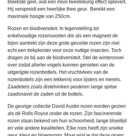
bleekste geel, wat een mooi tweekleurig effect oplevert.
Hij verspreidt een heerlijke thee geur. Bereikt een
maximale hoogte van 250cm.
Rozen en biodiversiteit. In tegenstelling tot
enkelvoudige rozensoorten die als een magneet de
bijen aantrekt zijn deze grote gevulde rozen zijn niet
echt een trekpleister voor onze nuttige insecten. Toch
dragen ze bij aan de biodiversiteit. Stel de wintersnoei
over zodat allerlei vogels kunnen genieten van de
uitgerijpte rozenbottels. Het vruchtvlees van de
rozenbottels zijn een lekkernij voor lijsters en merels.
Zaadeters zoals distelvinken peuteren lange spitse
zaadsnavel de zaden uit de bottels.
De geurige collectie David Austin rozen worden gezien
als dé Rolls Royce onder de rozen. Zijn fascinerende
rozen staan bekend om hun schoonheid, lange bloeitijd
en vele andere kwaliteiten. Elke roos heeft zijn unieke
geur, kleur en bloemvorm. Maar wist je dat deze groep