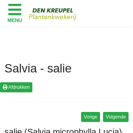
Salvia - salie
Afdrukken
Vorige
Volgende
salie (Salvia microphylla Lucia)