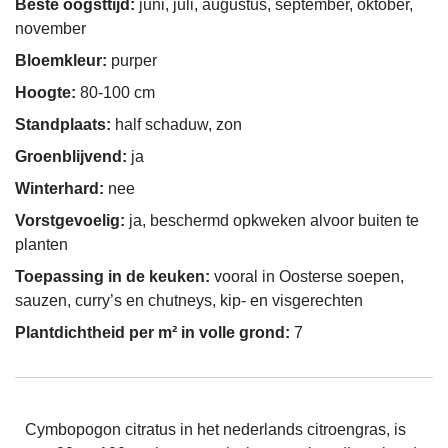
Beste oogsttijd:
juni, juli, augustus, september, oktober,
november
Bloemkleur:
purper
Hoogte:
80-100 cm
Standplaats:
half schaduw, zon
Groenblijvend:
ja
Winterhard:
nee
Vorstgevoelig:
ja, beschermd opkweken alvoor buiten te
planten
Toepassing in de keuken:
vooral in Oosterse soepen,
sauzen, curry’s en chutneys, kip- en visgerechten
Plantdichtheid per m² in volle grond:
7
Cymbopogon citratus in het nederlands citroengras, is