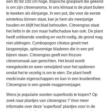
een 80 tot 100 cm hoge, tropische grasplant die gekend
is om zijn citroenaroma. In ons klimaat is de plant buiten
te kweken als éénjarige. In een pot, die voor de eerste
winterkou binnen staat, kan je hem als meerjarige
houden en blijft het blad behouden. Citroengras staat
het liefst in de zon maar halfschaduw kan ook. De plant
heeft voldoende voeding en vocht nodig, de grond mag
niet uitdrogen. Cymbopogon citratus groeit met
langwerpige, spitsvormige bladeren die in een pol
bijeen staan. Citroengras geeft een friszure
citroensmaak aan gerechten. Het kruid wordt
meegekookt en weer verwijderd voor het opdienen
omdat het te vezelig is om te eten. De plant heeft
medicinale eigenschappen en kan in een kruidenthee.
Citroengras is een goede muggenverjager.
Wens je populaire soorten superfoods te kopen? Op
zoek naar plantjes van citroengras ? Voor meer
informatie over deze 'superfood' plantjes voor in de