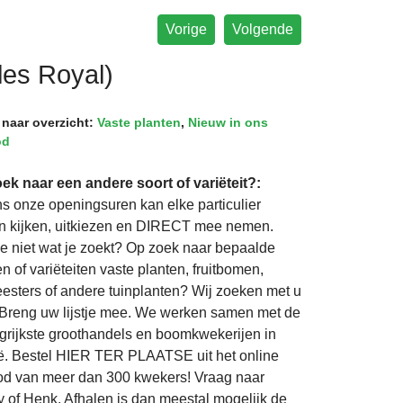
Vorige
Volgende
les Royal)
 naar overzicht:
Vaste planten
,
Nieuw in ons
od
ek naar een andere soort of variëteit?:
ns onze openingsuren kan elke particulier
 kijken, uitkiezen en DIRECT mee nemen.
je niet wat je zoekt? Op zoek naar bepaalde
n of variëteiten vaste planten, fruitbomen,
eesters of andere tuinplanten? Wij zoeken met u
Breng uw lijstje mee. We werken samen met de
grijkste groothandels en boomkwekerijen in
ë. Bestel HIER TER PLAATSE uit het online
d van meer dan 300 kwekers! Vraag naar
 of Henk. Afhalen is dan meestal mogelijk de