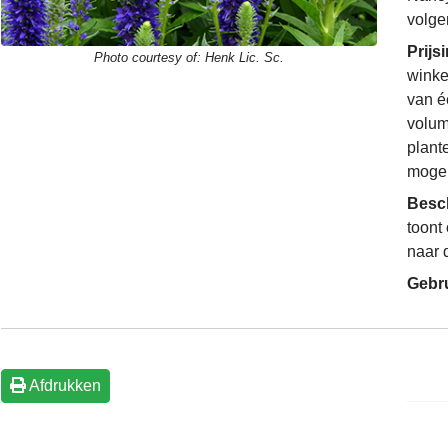
volge
Prijs
Photo courtesy of:
Henk Lic. Sc.
winke
van é
volum
plant
mogel
Besc
toont
naar 
Gebr
Afdrukken