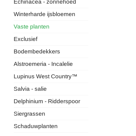
Echinacea - zonnehoed
Winterharde ijsbloemen
Vaste planten
Exclusief
Bodembedekkers
Alstroemeria - Incalelie
Lupinus West Country™
Salvia - salie
Delphinium - Ridderspoor
Siergrassen
Schaduwplanten