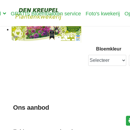
d
GRATIS Bloembakken service
Foto's kwekerij
Op
Bloemkleur
Ons aanbod