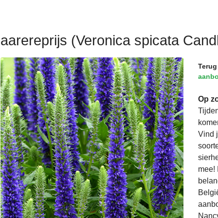
aarereprijs (Veronica spicata Cand
Terug
aanb
Op zo
Tijde
komen
Vind 
soorte
sierh
mee! 
belan
Belgi
aanbo
Nancy