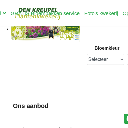
d
GRATIS Bloembakken service
Foto's kwekerij
Op
Bloemkleur
Ons aanbod