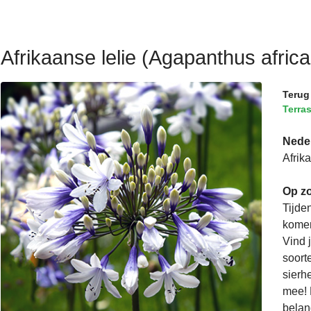
Afrikaanse lelie (Agapanthus afric
Terug
Terra
Nede
Afrik
Op zo
Tijde
komen
Vind 
soorte
sierh
mee! 
belan