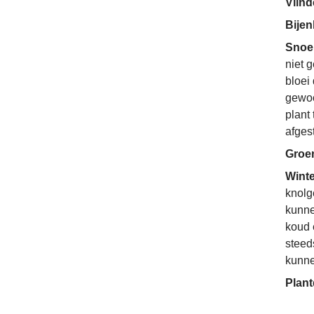
Vlin
Bije
Snoe
niet 
bloei 
gewoo
plant
afges
Groe
Wint
knolg
kunne
koud 
steed
kunne
Plant