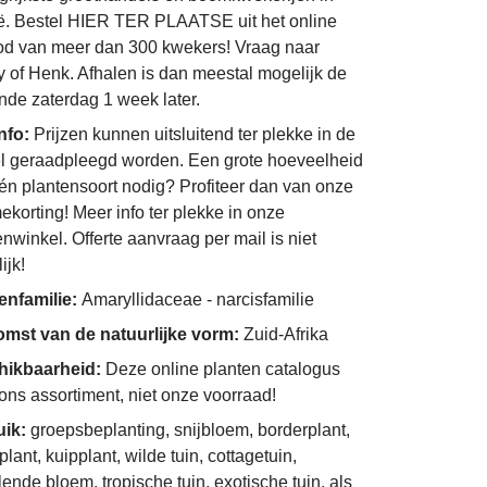
ë. Bestel HIER TER PLAATSE uit het online
d van meer dan 300 kwekers! Vraag naar
 of Henk. Afhalen is dan meestal mogelijk de
nde zaterdag 1 week later.
info:
Prijzen kunnen uitsluitend ter plekke in de
l geraadpleegd worden. Een grote hoeveelheid
én plantensoort nodig? Profiteer dan van onze
ekorting! Meer info ter plekke in onze
enwinkel. Offerte aanvraag per mail is niet
ijk!
enfamilie:
Amaryllidaceae - narcisfamilie
mst van de natuurlijke vorm:
Zuid-Afrika
hikbaarheid:
Deze online planten catalogus
 ons assortiment, niet onze voorraad!
uik:
groepsbeplanting, snijbloem, borderplant,
plant, kuipplant, wilde tuin, cottagetuin,
lende bloem, tropische tuin, exotische tuin, als