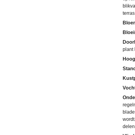
blikv
terras
Bloe
Bloe
Door
plant
Hoog
Stan
Kust
Voch
Onde
regel
blade
wordt
delen