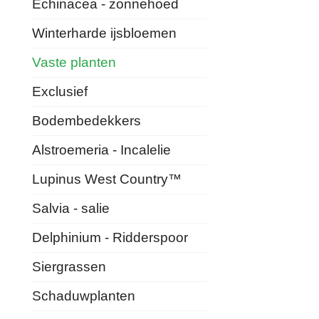
Echinacea - zonnehoed
Winterharde ijsbloemen
Vaste planten
Exclusief
Bodembedekkers
Alstroemeria - Incalelie
Lupinus West Country™
Salvia - salie
Delphinium - Ridderspoor
Siergrassen
Schaduwplanten