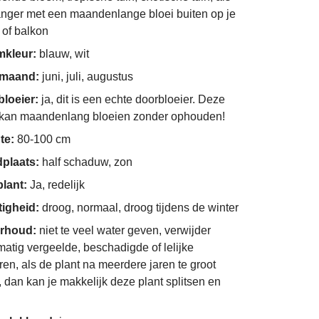
anger met een maandenlange bloei buiten op je
 of balkon
mkleur:
blauw, wit
imaand:
juni, juli, augustus
bloeier:
ja, dit is een echte doorbloeier. Deze
 kan maandenlang bloeien zonder ophouden!
te:
80-100 cm
dplaats:
half schaduw, zon
plant:
Ja, redelijk
tigheid:
droog, normaal, droog tijdens de winter
rhoud:
niet te veel water geven, verwijder
matig vergeelde, beschadigde of lelijke
ren, als de plant na meerdere jaren te groot
, dan kan je makkelijk deze plant splitsen en