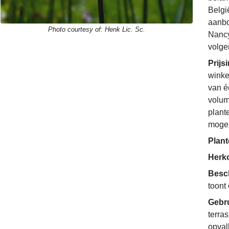
Belgi
aanbo
Photo courtesy of:
Henk Lic. Sc.
Nancy
volge
Prijs
winke
van é
volum
plant
mogel
Plant
Herko
Besc
toont
Gebr
terras
opval