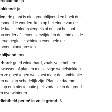
derlokkend:
ja
nlokkend:
ja
ien:
de plant is niet groenblijvend en hoeft dus
gesnoeid te worden, knip op het einde van de
de laatste bloemstengels af en laat het loof
n verder afsterven, verwijder in de lente als de
 terug begint te schieten eventuele de
torven plantenresten
nblijvend:
nee
erhard:
goed winterhard, zoals vele bol- en
ewassen of planten met vlezige wortelstokken
n ze goed tegen wat vorst maar de combinatie
en nat kan schadelijk zijn. Plant ze daarom
s op een niet te natte plek zodat ze in de grond
n overwinteren.
dichtheid per m² in volle grond:
3