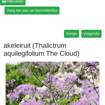
Afdrukken
Vorige
Volgende
akeleiruit (Thalictrum
aquilegifolium The Cloud)