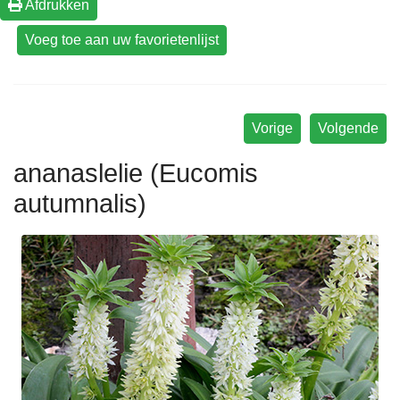
Afdrukken
Vorige
Volgende
ananaslelie (Eucomis
autumnalis)