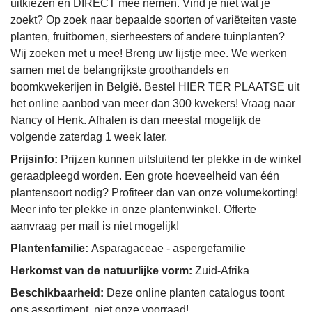
uitkiezen en DIRECT mee nemen. Vind je niet wat je
zoekt? Op zoek naar bepaalde soorten of variëteiten vaste
planten, fruitbomen, sierheesters of andere tuinplanten?
Wij zoeken met u mee! Breng uw lijstje mee. We werken
samen met de belangrijkste groothandels en
boomkwekerijen in België. Bestel HIER TER PLAATSE uit
het online aanbod van meer dan 300 kwekers! Vraag naar
Nancy of Henk. Afhalen is dan meestal mogelijk de
volgende zaterdag 1 week later.
Prijsinfo:
Prijzen kunnen uitsluitend ter plekke in de winkel
geraadpleegd worden. Een grote hoeveelheid van één
plantensoort nodig? Profiteer dan van onze volumekorting!
Meer info ter plekke in onze plantenwinkel. Offerte
aanvraag per mail is niet mogelijk!
Plantenfamilie:
Asparagaceae - aspergefamilie
Herkomst van de natuurlijke vorm:
Zuid-Afrika
Beschikbaarheid:
Deze online planten catalogus toont
ons assortiment, niet onze voorraad!