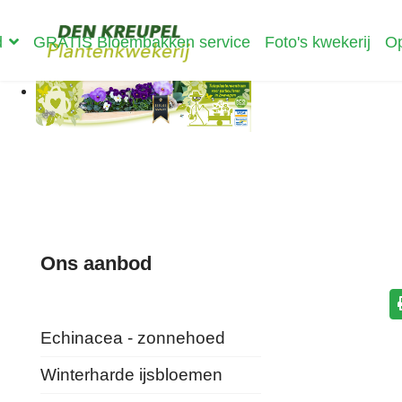
d
GRATIS Bloembakken service
Foto's kwekerij
Op
Ons aanbod
Echinacea - zonnehoed
Winterharde ijsbloemen