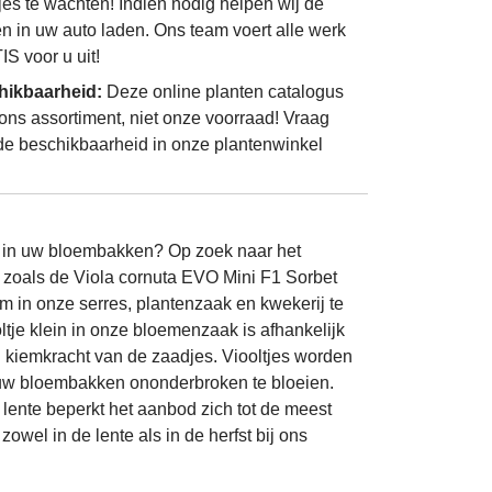
jes te wachten! Indien nodig helpen wij de
n in uw auto laden. Ons team voert alle werk
S voor u uit!
hikbaarheid:
Deze online planten catalogus
 ons assortiment, niet onze voorraad! Vraag
de beschikbaarheid in onze plantenwinkel
or in uw bloembakken? Op zoek naar het
es zoals de Viola cornuta EVO Mini F1 Sorbet
 in onze serres, plantenzaak en kwekerij te
tje klein in onze bloemenzaak is afhankelijk
 kiemkracht van de zaadjes. Viooltjes worden
n uw bloembakken ononderbroken te bloeien.
e lente beperkt het aanbod zich tot de meest
owel in de lente als in de herfst bij ons