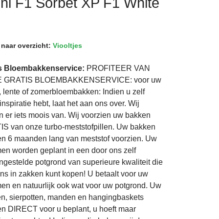
Mini F1 Sorbet XP F1 White
 naar overzicht:
Viooltjes
is Bloembakkenservice:
PROFITEER VAN
 GRATIS BLOEMBAKKENSERVICE: voor uw
t, lente of zomerbloembakken: Indien u zelf
nspiratie hebt, laat het aan ons over. Wij
 er iets moois van. Wij voorzien uw bakken
S van onze turbo-meststofpillen. Uw bakken
n 6 maanden lang van meststof voorzien. Uw
en worden geplant in een door ons zelf
gestelde potgrond van superieure kwaliteit die
ns in zakken kunt kopen! U betaalt voor uw
en en natuurlijk ook wat voor uw potgrond. Uw
n, sierpotten, manden en hangingbaskets
n DIRECT voor u beplant, u hoeft maar