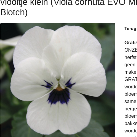
viooltje klein (Viola cornuta EVO 
Blotch)
Terug
Grat
ONZE
herfs
geen i
maken
GRATI
worde
bloem
samen
nerge
bloem
bakke
worde