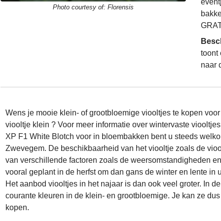
event
Photo courtesy of:
Florensis
bakke
GRATI
Besc
toont
naar 
Wens je mooie klein- of grootbloemige viooltjes te kopen vo
viooltje klein ? Voor meer informatie over wintervaste viooltj
XP F1 White Blotch voor in bloembakken bent u steeds welkom
Zwevegem. De beschikbaarheid van het viooltje zoals de viool
van verschillende factoren zoals de weersomstandigheden en
vooral geplant in de herfst om dan gans de winter en lente i
Het aanbod viooltjes in het najaar is dan ook veel groter. In d
courante kleuren in de klein- en grootbloemige. Je kan ze dus z
kopen.