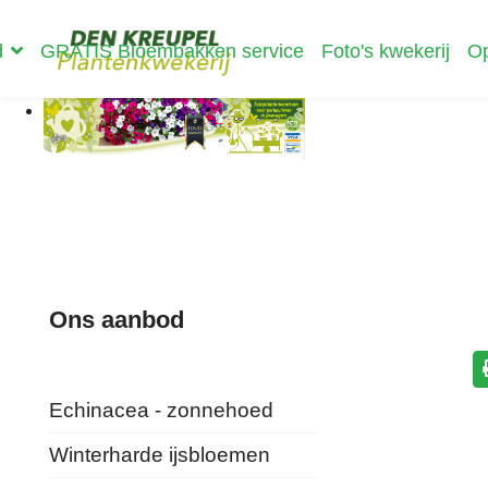
d
GRATIS Bloembakken service
Foto's kwekerij
Op
Ons aanbod
Echinacea - zonnehoed
Winterharde ijsbloemen