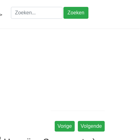
Zoeken
>
Vorige
Volgende
™