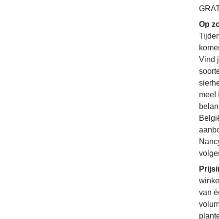
GRATI
Op zo
Tijde
komen
Vind 
soorte
sierh
mee! 
belan
Belgi
aanbo
Nancy
volge
Prijs
winke
van é
volum
plant