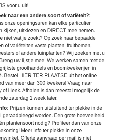
S voor u uit!
ek naar een andere soort of variëteit?:
ns onze openingsuren kan elke particulier
 kijken, uitkiezen en DIRECT mee nemen.
je niet wat je zoekt? Op zoek naar bepaalde
n of variëteiten vaste planten, fruitbomen,
eesters of andere tuinplanten? Wij zoeken met u
Breng uw lijstje mee. We werken samen met de
grijkste groothandels en boomkwekerijen in
ë. Bestel HIER TER PLAATSE uit het online
d van meer dan 300 kwekers! Vraag naar
 of Henk. Afhalen is dan meestal mogelijk de
nde zaterdag 1 week later.
info:
Prijzen kunnen uitsluitend ter plekke in de
l geraadpleegd worden. Een grote hoeveelheid
én plantensoort nodig? Profiteer dan van onze
ekorting! Meer info ter plekke in onze
enwinkel. Offerte aanvraag per mail is niet