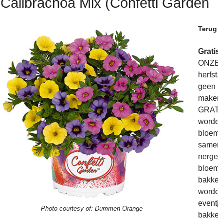
Calibrachoa Mix (Confetti Garden
Terug
Grat
ONZE
herfs
geen i
maken
GRATI
worde
bloem
samen
nerge
bloem
bakke
worde
event
Photo courtesy of:
Dummen Orange
bakke