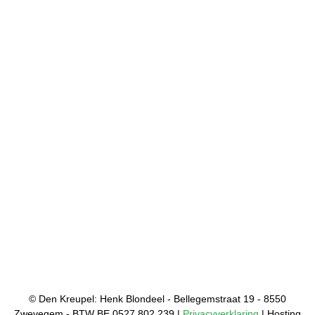
© Den Kreupel: Henk Blondeel - Bellegemstraat 19 - 8550
Zwevegem - BTW BE 0527.802.239 |
Privacyverklaring
| Hosting