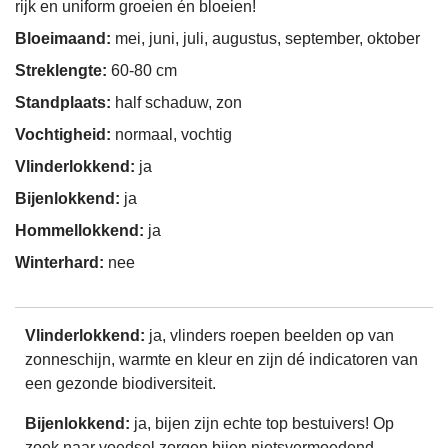
rijk en uniform groeien én bloeien!
Bloeimaand:
mei, juni, juli, augustus, september, oktober
Streklengte:
60-80 cm
Standplaats:
half schaduw, zon
Vochtigheid:
normaal, vochtig
Vlinderlokkend:
ja
Bijenlokkend:
ja
Hommellokkend:
ja
Winterhard:
nee
Vlinderlokkend:
ja, vlinders roepen beelden op van
zonneschijn, warmte en kleur en zijn dé indicatoren van
een gezonde biodiversiteit.
Bijenlokkend:
ja, bijen zijn echte top bestuivers! Op
zoek naar voedsel zorgen bijen nietsvermoedend