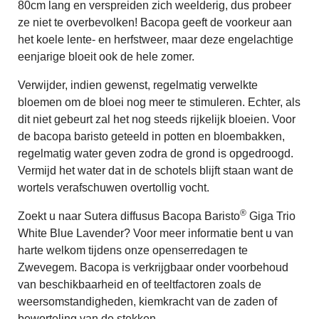
80cm lang en verspreiden zich weelderig, dus probeer
ze niet te overbevolken! Bacopa geeft de voorkeur aan
het koele lente- en herfstweer, maar deze engelachtige
eenjarige bloeit ook de hele zomer.
Verwijder, indien gewenst, regelmatig verwelkte
bloemen om de bloei nog meer te stimuleren. Echter, als
dit niet gebeurt zal het nog steeds rijkelijk bloeien. Voor
de bacopa baristo geteeld in potten en bloembakken,
regelmatig water geven zodra de grond is opgedroogd.
Vermijd het water dat in de schotels blijft staan want de
wortels verafschuwen overtollig vocht.
®
Zoekt u naar Sutera diffusus Bacopa Baristo
Giga Trio
White Blue Lavender? Voor meer informatie bent u van
harte welkom tijdens onze openserredagen te
Zwevegem. Bacopa is verkrijgbaar onder voorbehoud
van beschikbaarheid en of teeltfactoren zoals de
weersomstandigheden, kiemkracht van de zaden of
beworteling van de stekken.