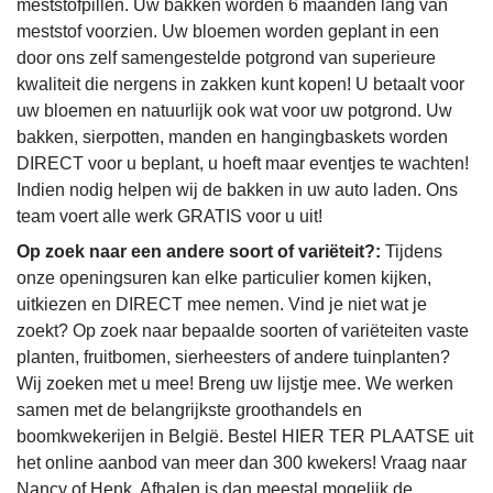
meststofpillen. Uw bakken worden 6 maanden lang van
meststof voorzien. Uw bloemen worden geplant in een
door ons zelf samengestelde potgrond van superieure
kwaliteit die nergens in zakken kunt kopen! U betaalt voor
uw bloemen en natuurlijk ook wat voor uw potgrond. Uw
bakken, sierpotten, manden en hangingbaskets worden
DIRECT voor u beplant, u hoeft maar eventjes te wachten!
Indien nodig helpen wij de bakken in uw auto laden. Ons
team voert alle werk GRATIS voor u uit!
Op zoek naar een andere soort of variëteit?:
Tijdens
onze openingsuren kan elke particulier komen kijken,
uitkiezen en DIRECT mee nemen. Vind je niet wat je
zoekt? Op zoek naar bepaalde soorten of variëteiten vaste
planten, fruitbomen, sierheesters of andere tuinplanten?
Wij zoeken met u mee! Breng uw lijstje mee. We werken
samen met de belangrijkste groothandels en
boomkwekerijen in België. Bestel HIER TER PLAATSE uit
het online aanbod van meer dan 300 kwekers! Vraag naar
Nancy of Henk. Afhalen is dan meestal mogelijk de