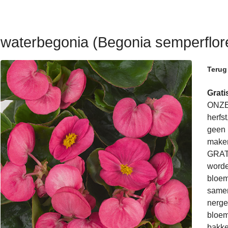
waterbegonia (Begonia semperflor
Terug
Grat
ONZE
herfs
geen i
maken
GRATI
worde
bloem
samen
nerge
bloem
bakke