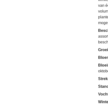
van é
volum
plant
mogel
Besc
assor
besch
Groei
Bloe
Bloe
oktob
Strek
Stan
Voch
Wint