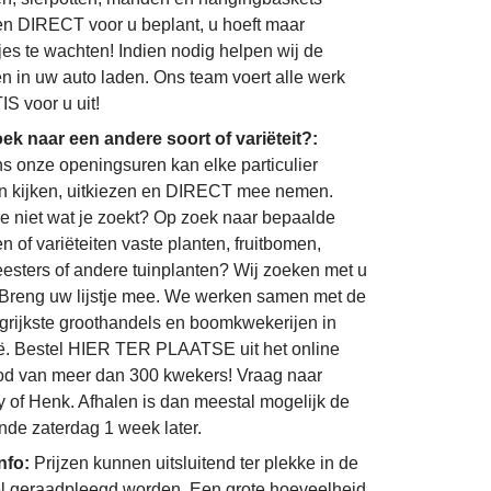
n DIRECT voor u beplant, u hoeft maar
jes te wachten! Indien nodig helpen wij de
n in uw auto laden. Ons team voert alle werk
S voor u uit!
ek naar een andere soort of variëteit?:
ns onze openingsuren kan elke particulier
 kijken, uitkiezen en DIRECT mee nemen.
je niet wat je zoekt? Op zoek naar bepaalde
n of variëteiten vaste planten, fruitbomen,
eesters of andere tuinplanten? Wij zoeken met u
Breng uw lijstje mee. We werken samen met de
grijkste groothandels en boomkwekerijen in
ë. Bestel HIER TER PLAATSE uit het online
d van meer dan 300 kwekers! Vraag naar
 of Henk. Afhalen is dan meestal mogelijk de
nde zaterdag 1 week later.
info:
Prijzen kunnen uitsluitend ter plekke in de
l geraadpleegd worden. Een grote hoeveelheid