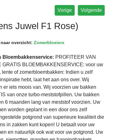
Vorige
Volgende
ens Juwel F1 Rose)
 naar overzicht:
Zomerbloeiers
is Bloembakkenservice:
PROFITEER VAN
 GRATIS BLOEMBAKKENSERVICE: voor uw
t, lente of zomerbloembakken: Indien u zelf
nspiratie hebt, laat het aan ons over. Wij
 er iets moois van. Wij voorzien uw bakken
S van onze turbo-meststofpillen. Uw bakken
n 6 maanden lang van meststof voorzien. Uw
en worden geplant in een door ons zelf
gestelde potgrond van superieure kwaliteit die
ns in zakken kunt kopen! U betaalt voor uw
en en natuurlijk ook wat voor uw potgrond. Uw
n, sierpotten, manden en hangingbaskets