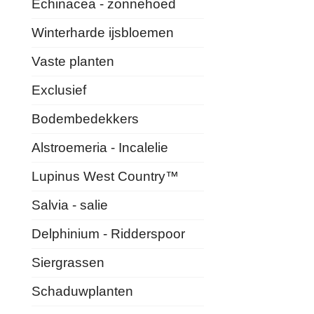
Echinacea - zonnehoed
Winterharde ijsbloemen
Vaste planten
Exclusief
Bodembedekkers
Alstroemeria - Incalelie
Lupinus West Country™
Salvia - salie
Delphinium - Ridderspoor
Siergrassen
Schaduwplanten