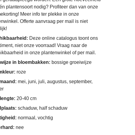
én plantensoort nodig? Profiteer dan van onze
ekorting! Meer info ter plekke in onze
enwinkel. Offerte aanvraag per mail is niet
ijk!
hikbaarheid:
Deze online catalogus toont ons
timent, niet onze voorraad! Vraag naar de
ikbaarheid in onze plantenwinkel of per mail.
wijze in bloembakken:
bossige groeiwijze
mkleur:
roze
imaand:
mei, juni, juli, augustus, september,
er
lengte:
20-40 cm
dplaats:
schaduw, half schaduw
tigheid:
normaal, vochtig
erhard:
nee