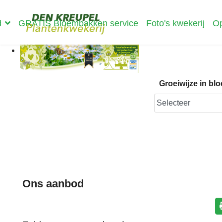
d
GRATIS Bloembakken service
Foto's kwekerij
Op
Groeiwijze in b
Ons aanbod