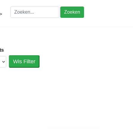
Zoeken
>
ts
Wis Filter