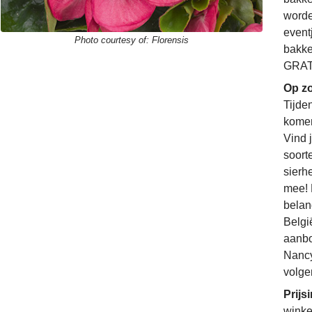
worde
event
Photo courtesy of:
Florensis
bakke
GRATI
Op zo
Tijde
komen
Vind 
soorte
sierh
mee! 
belan
Belgi
aanbo
Nancy
volge
Prijs
winke