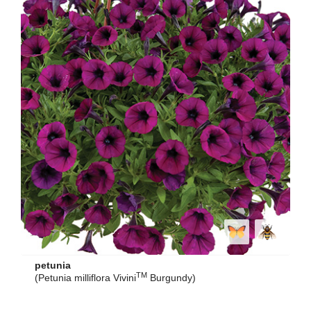
petunia
TM
(Petunia milliflora Vivini
Burgundy)