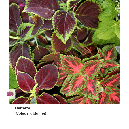
siernetel
(Coleus x blumei)