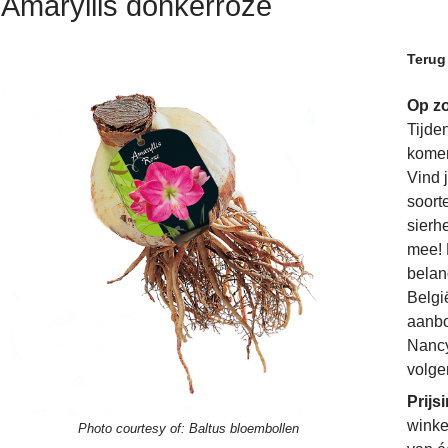
Amaryllis donkerroze
Terug
Op zo
Tijde
komen
Vind 
soorte
sierh
mee! 
belan
Belgi
aanbo
Nancy
volge
Prijs
winke
Photo courtesy of:
Baltus bloembollen