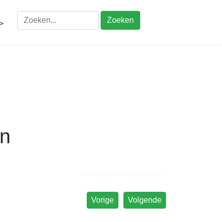
Zoeken
>
en
Vorige
Volgende