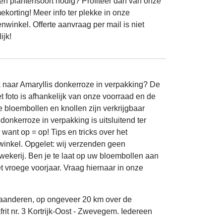
én plantensoort nodig? Profiteer dan van onze
ekorting! Meer info ter plekke in onze
enwinkel. Offerte aanvraag per mail is niet
ijk!
 naar Amaryllis donkerroze in verpakking? De
 foto is afhankelijk van onze voorraad en de
e bloembollen en knollen zijn verkrijgbaar
donkerroze in verpakking is uitsluitend ter
want op = op! Tips en tricks over het
 winkel. Opgelet: wij verzenden geen
kwekerij. Ben je te laat op uw bloembollen aan
t vroege voorjaar. Vraag hiernaar in onze
laanderen, op ongeveer 20 km over de
it nr. 3 Kortrijk-Oost - Zwevegem. Iedereen