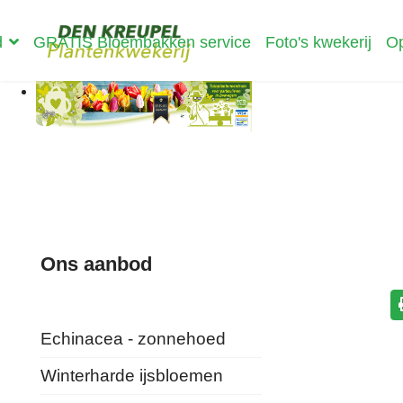
d
GRATIS Bloembakken service
Foto's kwekerij
Op
Ons aanbod
Echinacea - zonnehoed
Winterharde ijsbloemen