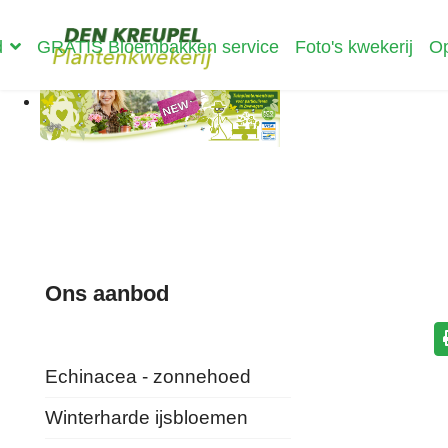
d
GRATIS Bloembakken service
Foto's kwekerij
Op
Ons aanbod
Echinacea - zonnehoed
Winterharde ijsbloemen