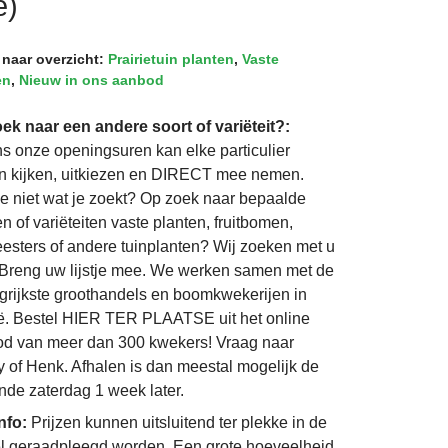
e)
 naar overzicht:
Prairietuin planten
,
Vaste
en
,
Nieuw in ons aanbod
ek naar een andere soort of variëteit?:
ns onze openingsuren kan elke particulier
 kijken, uitkiezen en DIRECT mee nemen.
je niet wat je zoekt? Op zoek naar bepaalde
n of variëteiten vaste planten, fruitbomen,
eesters of andere tuinplanten? Wij zoeken met u
Breng uw lijstje mee. We werken samen met de
grijkste groothandels en boomkwekerijen in
ë. Bestel HIER TER PLAATSE uit het online
d van meer dan 300 kwekers! Vraag naar
 of Henk. Afhalen is dan meestal mogelijk de
nde zaterdag 1 week later.
info:
Prijzen kunnen uitsluitend ter plekke in de
l geraadpleegd worden. Een grote hoeveelheid