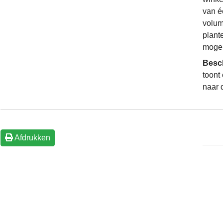
van é
volum
plant
mogel
Besc
toont
naar 
Afdrukken