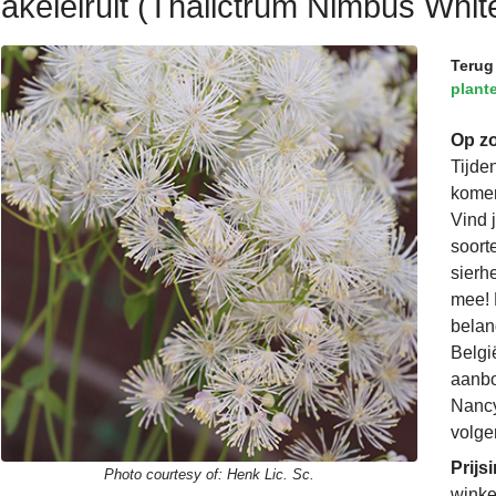
akeleiruit (Thalictrum Nimbus Whit
Terug
plant
Op zo
Tijde
komen
Vind 
soorte
sierh
mee! 
belan
Belgi
aanbo
Nancy
volge
Prijs
Photo courtesy of:
Henk Lic. Sc.
winke