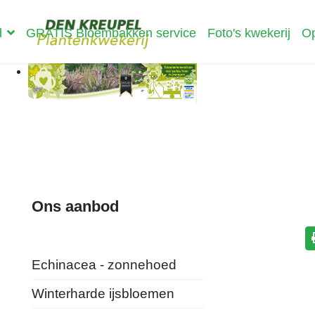
d
GRATIS Bloembakken service
Foto's kwekerij
Op
Ons aanbod
Echinacea - zonnehoed
Winterharde ijsbloemen