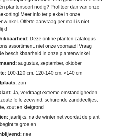
én plantensoort nodig? Profiteer dan van onze
ekorting! Meer info ter plekke in onze
enwinkel. Offerte aanvraag per mail is niet
ijk!
hikbaarheid:
Deze online planten catalogus
 ons assortiment, niet onze voorraad! Vraag
de beschikbaarheid in onze plantenwinkel
imaand:
augustus, september, oktober
te:
100-120 cm, 120-140 cm, >140 cm
dplaats:
zon
plant:
Ja, verdraagt extreme omstandigheden
 zoute felle zeewind, schurende zanddeeltjes,
te, zout en kleigrond
ien:
jaarlijks, na de winter net voordat de plant
 begint te groeien
nblijvend:
nee