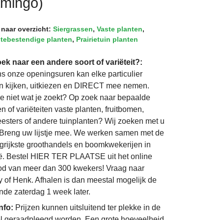
amingo)
 naar overzicht:
Siergrassen
,
Vaste planten
,
tebestendige planten
,
Prairietuin planten
ek naar een andere soort of variëteit?:
ns onze openingsuren kan elke particulier
 kijken, uitkiezen en DIRECT mee nemen.
je niet wat je zoekt? Op zoek naar bepaalde
n of variëteiten vaste planten, fruitbomen,
eesters of andere tuinplanten? Wij zoeken met u
Breng uw lijstje mee. We werken samen met de
grijkste groothandels en boomkwekerijen in
ë. Bestel HIER TER PLAATSE uit het online
d van meer dan 300 kwekers! Vraag naar
 of Henk. Afhalen is dan meestal mogelijk de
nde zaterdag 1 week later.
info:
Prijzen kunnen uitsluitend ter plekke in de
l geraadpleegd worden. Een grote hoeveelheid