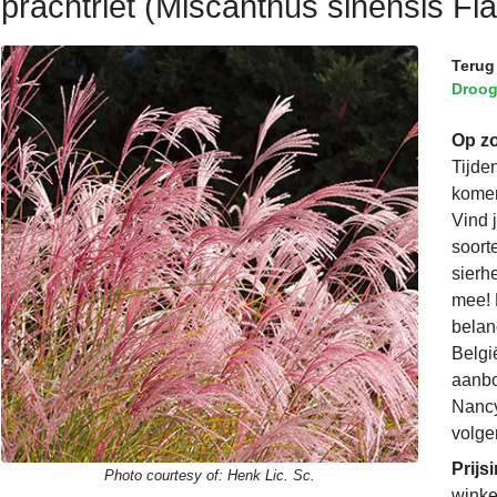
prachtriet (Miscanthus sinensis Fl
Terug
Droog
Op zo
Tijde
komen
Vind 
soorte
sierh
mee! 
belan
Belgi
aanbo
Nancy
volge
Prijs
Photo courtesy of:
Henk Lic. Sc.
winke