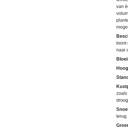
van é
volum
plant
mogel
Besc
toont
naar 
Bloe
Hoog
Stan
Kust
zoals
droog
Snoe
terug
Groe