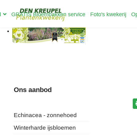
d
GRATIS Bloembakken service
Foto's kwekerij
Op
Ons aanbod
Echinacea - zonnehoed
Winterharde ijsbloemen