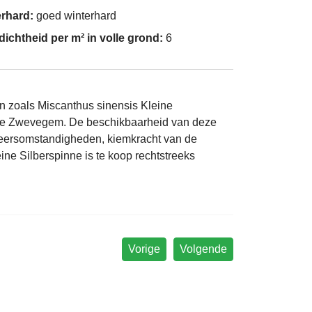
erhard:
goed winterhard
dichtheid per m² in volle grond:
6
en zoals Miscanthus sinensis Kleine
m te Zwevegem. De beschikbaarheid van deze
e weersomstandigheden, kiemkracht van de
ine Silberspinne is te koop rechtstreeks
Vorige
Volgende