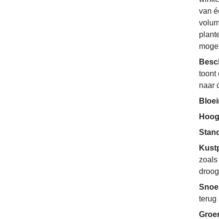
van é
volum
plant
mogel
Besc
toont
naar 
Bloe
Hoog
Stan
Kust
zoals
droog
Snoe
terug
Groe