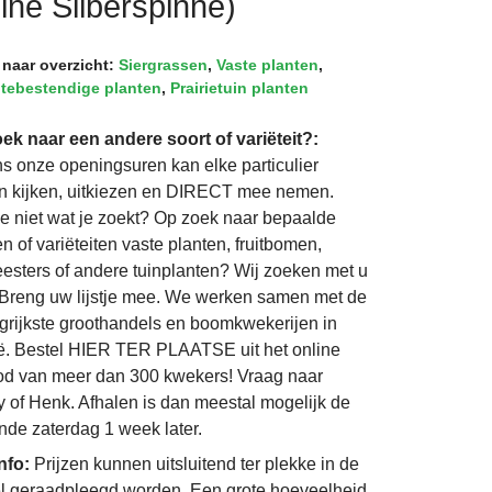
ine Silberspinne)
 naar overzicht:
Siergrassen
,
Vaste planten
,
tebestendige planten
,
Prairietuin planten
ek naar een andere soort of variëteit?:
ns onze openingsuren kan elke particulier
 kijken, uitkiezen en DIRECT mee nemen.
je niet wat je zoekt? Op zoek naar bepaalde
n of variëteiten vaste planten, fruitbomen,
eesters of andere tuinplanten? Wij zoeken met u
Breng uw lijstje mee. We werken samen met de
grijkste groothandels en boomkwekerijen in
ë. Bestel HIER TER PLAATSE uit het online
d van meer dan 300 kwekers! Vraag naar
 of Henk. Afhalen is dan meestal mogelijk de
nde zaterdag 1 week later.
info:
Prijzen kunnen uitsluitend ter plekke in de
l geraadpleegd worden. Een grote hoeveelheid