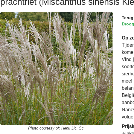
prachtriet (Miscanthus sinensis Kle
Terug
Droog
Op zo
Tijde
komen
Vind 
soorte
sierh
mee! 
belan
Belgi
aanbo
Nancy
volge
Prijs
Photo courtesy of:
Henk Lic. Sc.
winke