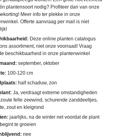
én plantensoort nodig? Profiteer dan van onze
ekorting! Meer info ter plekke in onze
enwinkel. Offerte aanvraag per mail is niet
ijk!
hikbaarheid:
Deze online planten catalogus
 ons assortiment, niet onze voorraad! Vraag
de beschikbaarheid in onze plantenwinkel
imaand:
september, oktober
te:
100-120 cm
dplaats:
half schaduw, zon
plant:
Ja, verdraagt extreme omstandigheden
 zoute felle zeewind, schurende zanddeeltjes,
te, zout en kleigrond
ien:
jaarlijks, na de winter net voordat de plant
 begint te groeien
nblijvend:
nee