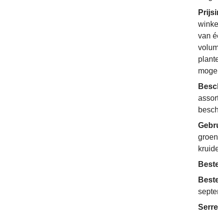
Prijs
winke
van é
volum
plant
mogel
Besc
assor
besch
Gebr
groen
kruid
Beste
Beste
sept
Serre