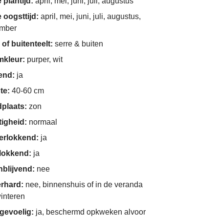
 plantijd:
april, mei, juni, juli, augustus
 oogsttijd:
april, mei, juni, juli, augustus,
ember
 of buitenteelt:
serre & buiten
mkleur:
purper, wit
end:
ja
te:
40-60 cm
dplaats:
zon
tigheid:
normaal
derlokkend:
ja
nlokkend:
ja
nblijvend:
nee
erhard:
nee, binnenshuis of in de veranda
interen
gevoelig:
ja, beschermd opkweken alvoor