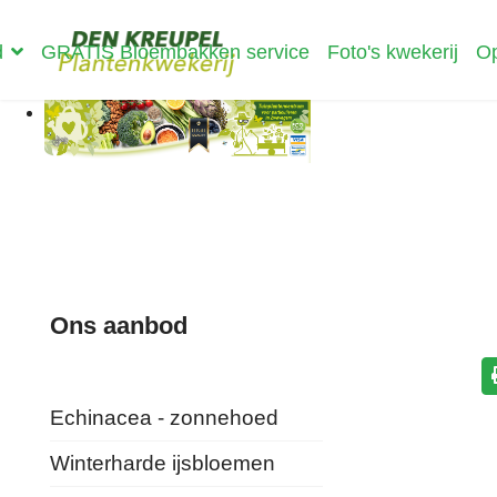
d
GRATIS Bloembakken service
Foto's kwekerij
Op
Ons aanbod
Echinacea - zonnehoed
Winterharde ijsbloemen