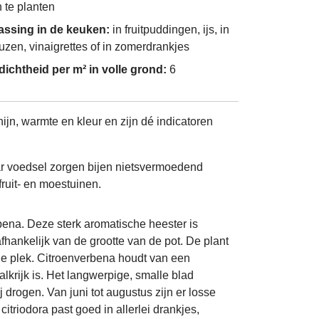
n te planten
assing in de keuken:
in fruitpuddingen, ijs, in
uzen, vinaigrettes of in zomerdrankjes
dichtheid per m² in volle grond:
6
jn, warmte en kleur en zijn dé indicatoren
aar voedsel zorgen bijen nietsvermoedend
fruit- en moestuinen.
bena. Deze sterk aromatische heester is
fhankelijk van de grootte van de pot. De plant
ele plek. Citroenverbena houdt van een
alkrijk is. Het langwerpige, smalle blad
 drogen. Van juni tot augustus zijn er losse
citriodora past goed in allerlei drankjes,